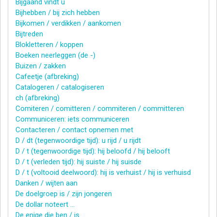
Bijgaand vindt u
Bijhebben / bij zich hebben
Bijkomen / verdikken / aankomen
Bijtreden
Blokletteren / koppen
Boeken neerleggen (de -)
Buizen / zakken
Cafeetje (afbreking)
Catalogeren / catalogiseren
ch (afbreking)
Comiteren / comitteren / commiteren / committeren
Communiceren: iets communiceren
Contacteren / contact opnemen met
D / dt (tegenwoordige tijd): u rijd / u rijdt
D / t (tegenwoordige tijd): hij beloofd / hij belooft
D / t (verleden tijd): hij suiste / hij suisde
D / t (voltooid deelwoord): hij is verhuist / hij is verhuisd
Danken / wijten aan
De doelgroep is / zijn jongeren
De dollar noteert …
De enige die ben / is