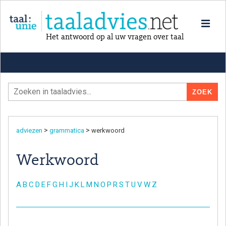
Het antwoord op al uw vragen over taal
>
>
adviezen
grammatica
werkwoord
Werkwoord
A
B
C
D
E
F
G
H
I
J
K
L
M
N
O
P
R
S
T
U
V
W
Z