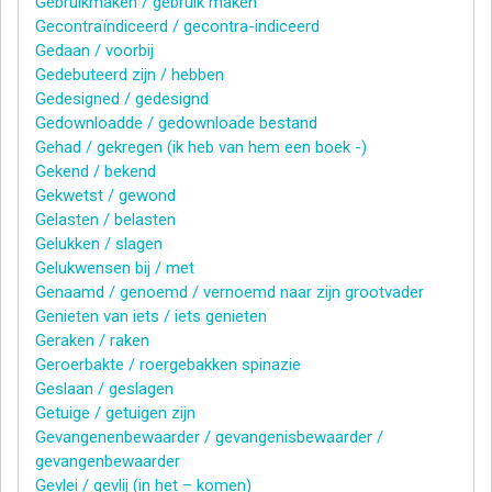
Gebruikmaken / gebruik maken
Gecontraïndiceerd / gecontra-indiceerd
Gedaan / voorbij
Gedebuteerd zijn / hebben
Gedesigned / gedesignd
Gedownloadde / gedownloade bestand
Gehad / gekregen (ik heb van hem een boek -)
Gekend / bekend
Gekwetst / gewond
Gelasten / belasten
Gelukken / slagen
Gelukwensen bij / met
Genaamd / genoemd / vernoemd naar zijn grootvader
Genieten van iets / iets genieten
Geraken / raken
Geroerbakte / roergebakken spinazie
Geslaan / geslagen
Getuige / getuigen zijn
Gevangenenbewaarder / gevangenisbewaarder /
gevangenbewaarder
Gevlei / gevlij (in het – komen)