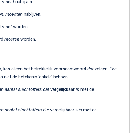
,
moest
nablijven.
en
,
moesten
nablijven.
d
moet
worden.
rd
moeten
worden.
s, kan alleen het betrekkelijk voornaamwoord
dat
volgen.
Een
n niet de betekenis ‘enkele’ hebben.
en aantal slachtoffers dat
vergelijkbaar
is
met de
en aantal slachtoffers die
vergelijkbaar
zijn
met de