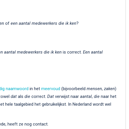
ken
of
een aantal medewerkers die ik ken
?
n aantal medewerkers die ik ken
is correct.
Een aantal
ndig naamwoord
in het
meervoud
(bijvoorbeeld
mensen
,
zaken
)
zowel
dat
als
die
correct.
Dat
verwijst naar
aantal
,
die
naar het
het hele taalgebied het gebruikelijkst. In Nederland wordt wel
wde, heeft ze nog contact.