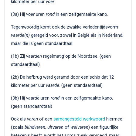
kilometer per uur
voer
.
(3a) Hij
voer
uren
rond
in een zelfgemaakte kano.
Tegenwoordig komt ook de zwakke verledentijdsvorm
vaarde(n)
geregeld voor, zowel in België als in Nederland,
maar die is geen standaardtaal.
(1b) Zij
vaarden
regelmatig op de Noordzee. (geen
standaardtaal)
(2b) De hefbrug werd geramd door een schip dat 12
kilometer per uur
vaarde
. (geen standaardtaal)
(3b) Hij
vaarde
uren
rond
in een zelfgemaakte kano.
(geen standaardtaal)
Ook als
varen
of een
samengesteld werkwoord
hiermee
(zoals
blindvaren
,
uitvaren
of
welvaren
) een figuurlijke
betekenis heeft, wordt het soms zwak vervoegd, maar