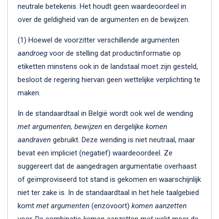
neutrale betekenis. Het houdt geen waardeoordeel in
over de geldigheid van de argumenten en de bewijzen.
(1) Hoewel de voorzitter verschillende argumenten
aandroeg
voor de stelling dat productinformatie op
etiketten minstens ook in de landstaal moet zijn gesteld,
besloot de regering hiervan geen wettelijke verplichting te
maken.
In de standaardtaal in België wordt ook wel de wending
met argumenten, bewijzen
en dergelijke
komen
aandraven
gebruikt. Deze wending is niet neutraal, maar
bevat een impliciet (negatief) waardeoordeel. Ze
suggereert dat de aangedragen argumentatie overhaast
of geïmproviseerd tot stand is gekomen en waarschijnlijk
niet ter zake is. In de standaardtaal in het hele taalgebied
komt
met argumenten
(enzovoort)
komen aanzetten
voor. De combinatie
komen aanzetten met
wekt meer de