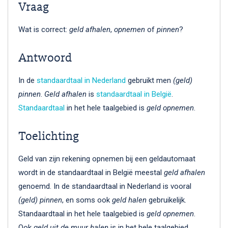
Vraag
Wat is correct:
geld afhalen
,
opnemen
of
pinnen
?
Antwoord
In de
standaardtaal in Nederland
gebruikt men
(geld)
pinnen
.
Geld afhalen
is
standaardtaal in België
.
Standaardtaal
in het hele taalgebied is
geld opnemen
.
Toelichting
Geld van zijn re­ke­ning op­ne­men bij een geldautomaat
wordt in de standaardtaal in België meestal
geld afhalen
genoemd. In de standaardtaal in Nederland is vooral
(geld) pinnen
, en soms ook
geld halen
gebruikelijk.
Standaardtaal in het hele taalgebied is
geld opnemen
.
Ook
geld uit de muur halen
is in het hele taalgebied