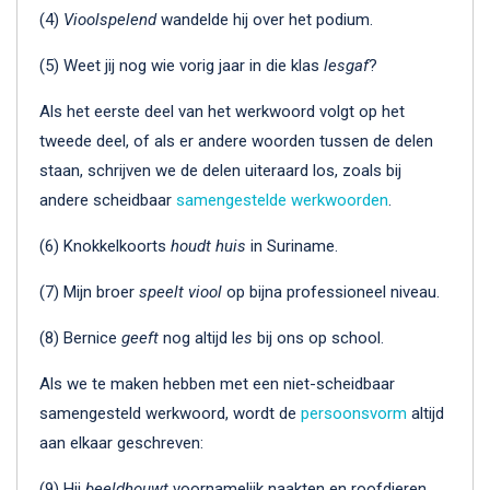
(4)
Vioolspelend
wandelde hij over het podium.
(5) Weet jij nog wie vorig jaar in die klas
lesgaf
?
Als het eerste deel van het werkwoord volgt op het
tweede deel, of als er andere woorden tussen de delen
staan, schrijven we de delen uiteraard los, zoals bij
andere scheidbaar
samengestelde werkwoorden
.
(6) Knokkelkoorts
houdt huis
in Suriname.
(7) Mijn broer
speelt viool
op bijna professioneel niveau.
(8) Bernice
geeft
nog altijd l
es
bij ons op school.
Als we te maken hebben met een niet-scheidbaar
samengesteld werkwoord, wordt de
persoonsvorm
altijd
aan elkaar geschreven:
(9) Hij
beeldhouwt
voornamelijk naakten en roofdieren.