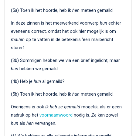
(5a) Toen ik het hoorde, heb ik
hen
meteen gemaild.
In deze zinnen is het meewerkend voorwerp
hun
echter
eveneens correct, omdat het ook hier mogelijk is om
mailen
op te vatten in de betekenis ‘een mailbericht
sturen’.
(3b) Sommigen hebben we via een brief ingelicht, maar
hun
hebben we gemaild.
(4b) Heb je
hun
al gemaild?
(5b) Toen ik het hoorde, heb ik
hun
meteen gemaild.
Overigens is ook
Ik heb ze gemaild
mogelijk, als er geen
nadruk op het
voornaamwoord
nodig is.
Ze
kan zowel
hun
als
hen
vervangen.
(6) We hebben
ze
alle relevante informatie gemaild.