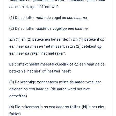
na
‘net niet, bijna’ óf ‘net wel’.
(1) De schutter
miste
de vogel
op een haar na
.
(2) De schutter
raakte
de vogel
op een haar na
.
Zin (1) en (2) betekenen hetzelfde: in zin (1) betekent
op
een haar na missen
‘net missen’; in zin (2) betekent
op
een haar na raken
‘net niet raken’.
De context maakt meestal duidelijk of
op een haar na
de
betekenis ‘net niet’ of ‘net wel’ heeft.
(3) De krachtige zonnestorm miste de aarde twee jaar
geleden
op een haar na
. (de aarde werd net niet
getroffen)
(4) Die zakenman is
op een haar na
failliet. (hij is net niet
failliet)