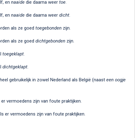
lf, en
naaide
die daarna weer
toe
.
lf, en
naaide
die daarna weer
dicht
.
worden als ze goed
toegebonden
zijn.
worden als ze goed
dichtgebonden
zijn.
al
toegeklapt
.
al
dichtgeklapt
.
heel gebruikelijk in zowel Nederland als België (naast
een oogje
 er vermoedens zijn van foute praktijken.
ls er vermoedens zijn van foute praktijken.