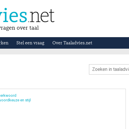
ragen over taal
rken
Stel een vraag
Over Taaladvies.net
erkwoord
oordkeuze en stijl