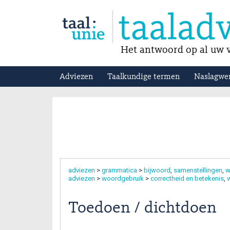
Het antwoord op al uw v
Adviezen
Taalkundige termen
Naslagwe
adviezen
>
grammatica
>
bijwoord
samenstellingen
w
adviezen
>
woordgebruik
>
correctheid en betekenis
w
Toedoen / dichtdoen