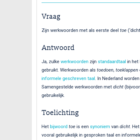
Vraag
Zijn werkwoorden met als eerste deel
toe
(‘dich
Antwoord
Ja, zulke
werkwoorden
zijn
standaardtaal
in het
gebruikt. Werkwoorden als
toedoen
,
toeklappen
informele
geschreven taal
. In Nederland worden
Samengestelde werkwoorden met
dicht
(bijvoo
gebruikelijk.
Toelichting
Het
bijwoord
toe
is een
synoniem
van
dicht
. Het
vooral gebruikelijk in gesproken taal en informe