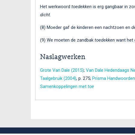
Het werkwoord
toedekken
is erg gangbaar in zow
dicht
.
(8) Moeder gaf de kinderen een nachtzoen en
d
(9) We moeten de zandbak
toedekken
want het 
Naslagwerken
Grote Van Dale (2015)
;
Van Dale Hedendaags Ne
Taalgebruik (2004)
, p. 275;
Prisma Handwoordenb
Samenkoppelingen met
toe