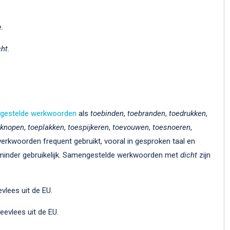
e.
cht
.
gestelde werkwoorden
als
toebinden
,
toebranden
,
toedrukken
,
eknopen
,
toeplakken
,
toespijkeren
,
toevouwen
,
toesnoeren
,
werkwoorden frequent gebruikt, vooral in gesproken taal en
e minder gebruikelijk. Samengestelde werkwoorden met
dicht
zijn
vlees uit de EU.
eevlees uit de EU.