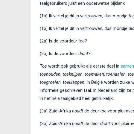
taalgebruikers juist een ouderwetse bijklank.
(1a) Ik vertel je dit in vertrouwen, dus mondje
to
(1b) Ik vertel je dit in vertrouwen, dus mondje
di
(2a) Is de voordeur
toe
?
(2b) Is de voordeur
dicht
?
Toe
wordt ook gebruikt als eerste deel in
samen
toehouden
,
toeknijpen
,
toemaken
,
toenaaien
,
to
toegroeien
,
toeklappen
. In België worden zulke 
informele geschreven taal. In Nederland zijn z
in het hele taalgebied heel gebruikelijk.
(3a) Zuid-Afrika
houdt
de deur
toe
voor pluimvee
(3b) Zuid-Afrika
houdt
de deur
dicht
voor pluimv