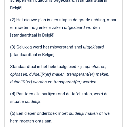
schepen van Cultuur is
uitgeklaard
. [standaardtaal in
België]
(2) Het nieuwe plan is een stap in de goede richting, maar
er moeten nog enkele zaken
uitgeklaard
worden.
[standaardtaal in België]
(3) Gelukkig werd het misverstand snel
uitgeklaard
.
[standaardtaal in België]
Standaardtaal in het hele taalgebied zijn
ophelderen,
oplossen, duidelijk(er) maken
,
transparant(er) maken
,
duidelijk(er) worden
en
transparant(er) worden
.
(4) Pas toen alle partijen rond de tafel zaten,
werd
de
situatie
duidelijk
.
(5) Een dieper onderzoek moet
duidelijk maken
of we
hem moeten ontslaan.