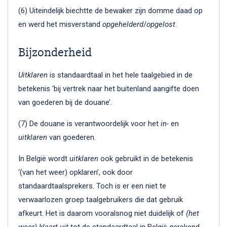
(6) Uiteindelijk biechtte de bewaker zijn domme daad op
en werd het misverstand
opgehelderd
/
opgelost
.
Bijzonderheid
Uitklaren
is standaardtaal in het hele taalgebied in de
betekenis ‘bij vertrek naar het buitenland aangifte doen
van goederen bij de douane’.
(7) De douane is verantwoordelijk voor het
in-
en
uitklaren
van goederen.
In België wordt
uitklaren
ook gebruikt in de betekenis
‘(van het weer) opklaren’, ook door
standaardtaalsprekers. Toch is er een niet te
verwaarlozen groep taalgebruikers die dat gebruik
afkeurt. Het is daarom vooralsnog niet duidelijk of
(het
weer) klaart uit
tot de standaardtaal in België gerekend