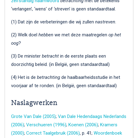
zelfstandig naamwoord
betrachting
met de betekenis
‘verlangen’, ‘wens’ of ‘streven’ is geen standaardtaal.
(1) Dat zijn de verbeteringen die wij zullen
nastreven
.
(2) Welk doel
hebben
we met deze maatregelen
op het
oog
?
(3) De minister
betracht
in de eerste plaats een
doorzichtig beleid. (in België, geen standaardtaal)
(4) Het is de
betrachting
de haalbaarheidsstudie in het
voorjaar af te ronden. (in België, geen standaardtaal)
Naslagwerken
Grote Van Dale (2005)
;
Van Dale Hedendaags Nederlands
(2006)
;
Verschueren (1996)
;
Koenen (2006)
;
Kramers
(2000)
;
Correct Taalgebruik (2006)
, p. 41;
Woordenboek