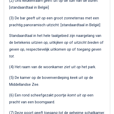
(2) Ons keukenraam
geeft uit op
de tuin van de buren.
[standaardtaal in België]
(3) De bar
geeft uit op
een groot zonneterras met een
prachtig panoramisch uitzicht. [standaardtaal in België]
Standaardtaal in het hele taalgebied zijn naargelang van
de betekenis
uitzien op
,
uitkijken op
of
uitzicht bieden
of
geven op
, respectievelijk
uitkomen op
of
toegang geven
tot
.
(4) Het raam van de woonkamer
ziet uit op
het park.
(5) De kamer op de bovenverdieping
keek uit op
de
Middellandse Zee.
(6) Een rond scheefgezakt poortje
komt uit op
een
pracht van een boomgaard.
(7) Deze poort
geeft toegang tot
de geheime schatkamer.