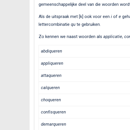
gemeenschappelijke deel van die woorden wordt
Als de uitspraak met [k] ook voor een
i
of
e
geha
lettercombinatie
qu
te gebruiken.
Zo kennen we naast woorden als
applicatie
,
co
abdiqueren
appliqueren
attaqueren
calqueren
choqueren
confisqueren
demarqueren