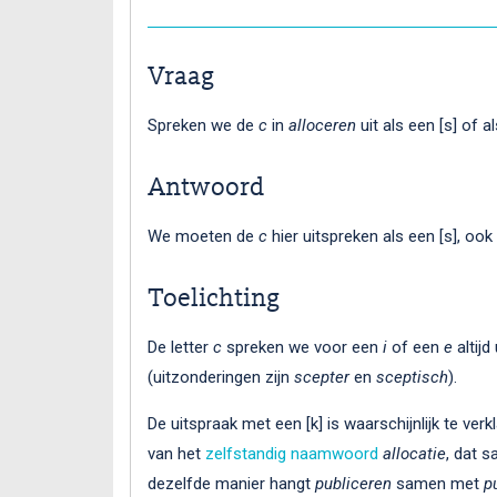
Vraag
Spreken we de
c
in
alloceren
uit als een [s] of a
Antwoord
We moeten de
c
hier uitspreken als een [s], ook
Toelichting
De letter
c
spreken we voor een
i
of een
e
altijd
(uitzonderingen zijn
scepter
en
sceptisch
).
De uitspraak met een [k] is waarschijnlijk te verkl
van het
zelfstandig naamwoord
allocatie
, dat 
dezelfde manier hangt
publiceren
samen met
p