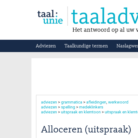
Het antwoord op al uw v
Adviezen
Taalkundige termen
Naslagwe
adviezen
>
grammatica
>
afleidingen
werkwoord
adviezen
>
spelling
>
medeklinkers
adviezen
>
uitspraak en klemtoon
>
uitspraak en klem
Alloceren (uitspraak)