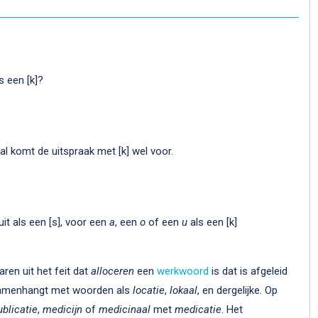
ls een [k]?
 al komt de uitspraak met [k] wel voor.
 uit als een [s], voor een
a
, een
o
of een
u
als een [k]
aren uit het feit dat
alloceren
een
werkwoord
is dat is afgeleid
samenhangt met woorden als
locatie
,
lokaal
, en dergelijke. Op
ublicatie
,
medicijn
of
medicinaal
met
medicatie
. Het