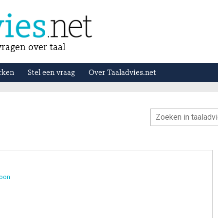
ragen over taal
rken
Stel een vraag
Over Taaladvies.net
toon