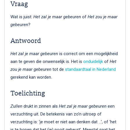
Vraag
Wat is juist:
Het zal je maar gebeuren
of
Het zou je maar
gebeuren
?
Antwoord
Het zal je maar gebeuren
is correct om een mo­ge­lijk­heid
aan te geven die onwenselijk is. Het is
onduidelijk
of
Het
zou je maar gebeuren
tot de
standaardtaal in Nederland
gerekend kan worden.
Toelichting
Zullen
drukt in zinnen als
Het zal je maar gebeuren
een
verzuchting uit. De betekenis van zo’n uitroep of
verzuchting is: ‘je moet er niet aan denken dat …’, of ‘het
is te hopen dat het (je) nooit gebeurt’. Meestal gaat het