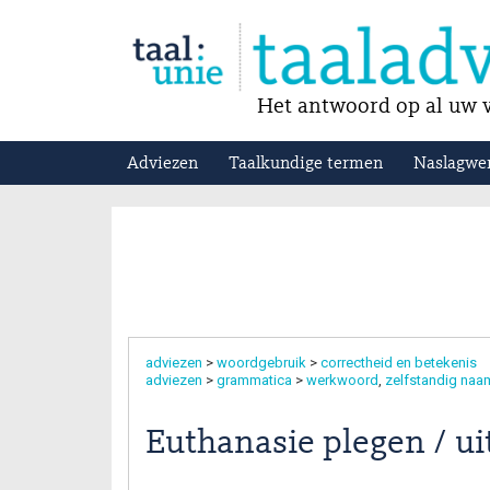
Het antwoord op al uw v
Adviezen
Taalkundige termen
Naslagwe
adviezen
>
woordgebruik
>
correctheid en betekenis
adviezen
>
grammatica
>
werkwoord
zelfstandig na
Euthanasie plegen / ui