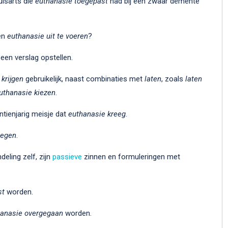
uisarts die
euthanasie toegepast
had bij een zwaar demente
een
euthanasie uit te voeren
?
een verslag opstellen.
s
krijgen
gebruikelijk, naast combinaties met
laten
, zoals
laten
uthanasie kiezen
.
ntienjarig meisje dat
euthanasie kreeg
.
legen
.
deling zelf, zijn
passieve
zinnen en formuleringen met
st
worden.
hanasie
overgegaan
worden.