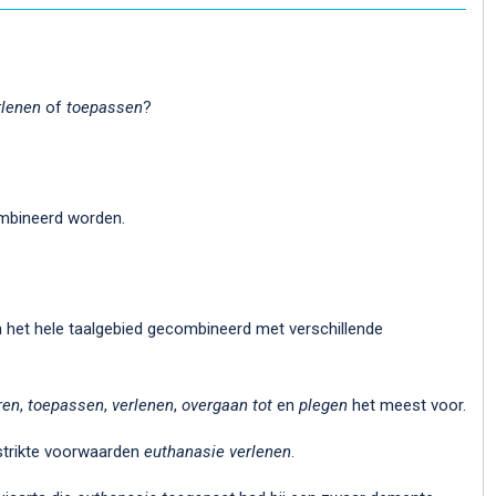
lenen
of
toepassen
?
bineerd worden.
 het hele taalgebied gecombineerd met verschillende
ren
,
toepassen
,
verlenen
,
overgaan tot
en
plegen
het meest voor.
 strikte voorwaarden
euthanasie verlenen
.