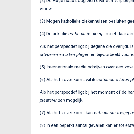
(2) De Hoge Raad boog zich over een verpleegh
vrouw.
(3) Mogen katholieke ziekenhuizen besluiten g
(4) De arts die
euthanasie pleegt
, moet daarvan 
Als het perspectief ligt bij degene die overlijdt, i
uitvoeren
en
laten plegen
en bijvoorbeeld
voor e
(5) Internationale media schrijven over een zeve
(6) Als het zover komt, wil ik
euthanasie laten p
Als het perspectief ligt bij het moment of de han
plaatsvinden
mogelijk.
(7) Als het zover komt, kan
euthanasie toegepa
(8) In een beperkt aantal gevallen kan er
tot
eut