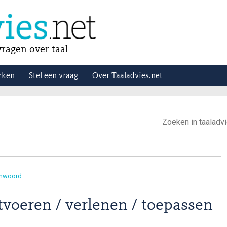
ragen over taal
rken
Stel een vraag
Over Taaladvies.net
amwoord
tvoeren / verlenen / toepassen