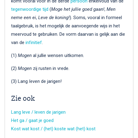
komt vooral voor in de derde
persoon
enkelvoud van de
tegenwoordige tijd
(
Moge het jullie goed gaan!
,
Men
neme een ei
,
Leve de koning!
). Soms, vooral in formeel
taalgebruik, is het mogelijk de aanvoegende wijs in het
meervoud te gebruiken. De vorm daarvan is gelijk aan die
van de
infinitief
.
(1)
Mogen
al jullie wensen uitkomen.
(2)
Mogen
zij rusten in vrede.
(3) Lang
leven
de jarigen!
Zie ook
Lang leve / leven de jarigen
Het ga / gaat je goed
Kost wat kost / (het) koste wat (het) kost