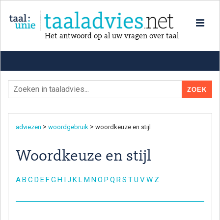
Het antwoord op al uw vragen over taal
>
>
adviezen
woordgebruik
woordkeuze en stijl
Woordkeuze en stijl
A
B
C
D
E
F
G
H
I
J
K
L
M
N
O
P
Q
R
S
T
U
V
W
Z