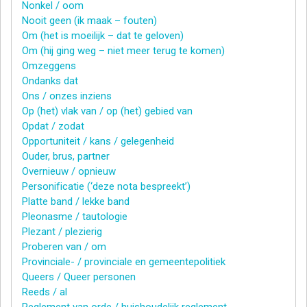
Nonkel / oom
Nooit geen (ik maak – fouten)
Om (het is moeilijk – dat te geloven)
Om (hij ging weg – niet meer terug te komen)
Omzeggens
Ondanks dat
Ons / onzes inziens
Op (het) vlak van / op (het) gebied van
Opdat / zodat
Opportuniteit / kans / gelegenheid
Ouder, brus, partner
Overnieuw / opnieuw
Personificatie (‘deze nota bespreekt’)
Platte band / lekke band
Pleonasme / tautologie
Plezant / plezierig
Proberen van / om
Provinciale- / provinciale en gemeentepolitiek
Queers / Queer personen
Reeds / al
Reglement van orde / huishoudelijk reglement