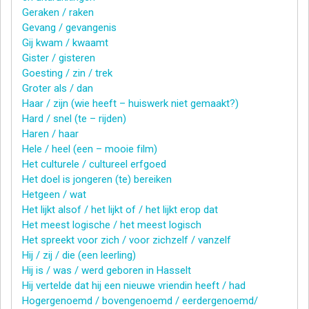
Geraken / raken
Gevang / gevangenis
Gij kwam / kwaamt
Gister / gisteren
Goesting / zin / trek
Groter als / dan
Haar / zijn (wie heeft – huiswerk niet gemaakt?)
Hard / snel (te – rijden)
Haren / haar
Hele / heel (een – mooie film)
Het culturele / cultureel erfgoed
Het doel is jongeren (te) bereiken
Hetgeen / wat
Het lijkt alsof / het lijkt of / het lijkt erop dat
Het meest logische / het meest logisch
Het spreekt voor zich / voor zichzelf / vanzelf
Hij / zij / die (een leerling)
Hij is / was / werd geboren in Hasselt
Hij vertelde dat hij een nieuwe vriendin heeft / had
Hogergenoemd / bovengenoemd / eerdergenoemd/