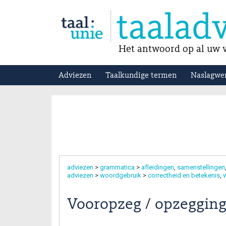
Het antwoord op al uw v
Adviezen
Taalkundige termen
Naslagwe
adviezen
>
grammatica
>
afleidingen
samenstellingen
adviezen
>
woordgebruik
>
correctheid en betekenis
w
Vooropzeg / opzeggin