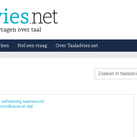
ragen over taal
rken
Stel een vraag
Over Taaladvies.net
zelfstandig naamwoord
oordkeuze en stijl
g