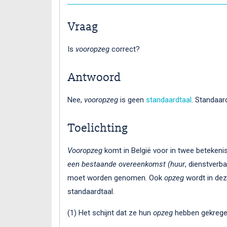
Vraag
Is
vooropzeg
correct?
Antwoord
Nee,
vooropzeg
is geen
standaardtaal
. Standaar
Toelichting
Vooropzeg
komt in België voor in twee betekeni
een bestaande overeenkomst (huur
, dienstverb
moet worden genomen. Ook
opzeg
wordt in dez
standaardtaal.
(1) Het schijnt dat ze hun
opzeg
hebben gekregen.