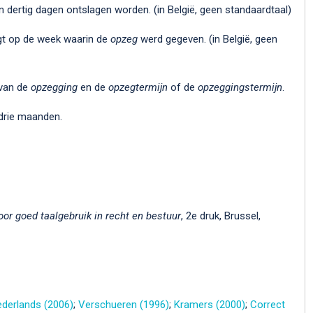
 dertig dagen ontslagen worden. (in België, geen standaardtaal)
gt op de week waarin de
opzeg
werd gegeven. (in België, geen
 van de
opzegging
en de
opzegtermijn
of de
opzeggingstermijn
.
drie maanden.
oor goed taalgebruik in recht en bestuur
, 2e druk, Brussel,
derlands (2006)
;
Verschueren (1996)
;
Kramers (2000)
;
Correct