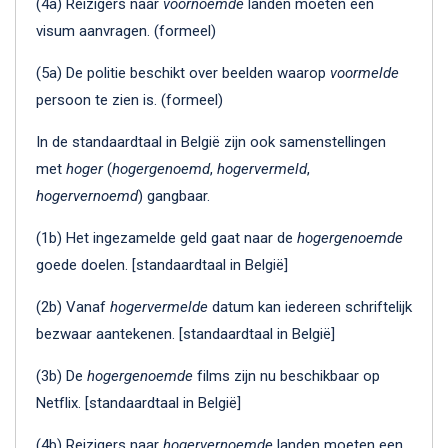
(4a) Reizigers naar
voornoemde
landen moeten een
visum aanvragen. (formeel)
(5a) De politie beschikt over beelden waarop
voormelde
persoon te zien is. (formeel)
In de standaardtaal in België zijn ook samenstellingen
met
hoger
(
hogergenoemd
,
hogervermeld
,
hogervernoemd
) gangbaar.
(1b) Het ingezamelde geld gaat naar de
hogergenoemde
goede doelen. [standaardtaal in België]
(2b) Vanaf
hogervermelde
datum kan iedereen schriftelijk
bezwaar aantekenen. [standaardtaal in België]
(3b) De
hogergenoemde
films zijn nu beschikbaar op
Netflix. [standaardtaal in België]
(4b) Reizigers naar
hogervernoemde
landen moeten een