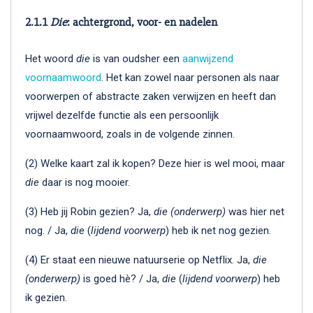
2.1.1
Die
: achtergrond, voor- en nadelen
Het woord
die
is van oudsher een
aanwijzend
voornaamwoord
. Het kan zowel naar personen als naar
voorwerpen of abstracte zaken verwijzen en heeft dan
vrijwel dezelfde functie als een persoonlijk
voornaamwoord, zoals in de volgende zinnen.
(2) Welke kaart zal ik kopen? Deze hier is wel mooi, maar
die
daar is nog mooier.
(3) Heb jij Robin gezien? Ja,
die
(onderwerp)
was hier net
nog. / Ja,
die
(
lijdend voorwerp
) heb ik net nog gezien.
(4) Er staat een nieuwe natuurserie op Netflix. Ja,
die
(onderwerp)
is goed hè? / Ja,
die
(
lijdend voorwerp
) heb
ik gezien.