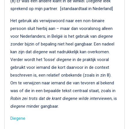
(8) Er was één andere klant in de winkel.
Diegene
leek
sprekend op mijn partner. [standaardtaal in Nederland]
Het gebruik als verwijswoord naar een non-binaire
persoon sluit hierbij aan – maar dan vooralsnog alleen
voor Nederlanders; in België is het gebruik van
diegene
zonder bijzin of bepaling niet heel gangbaar. Een nadeel
kan zijn dat
diegene
wat nadrukkelijk kan overkomen.
Verder wordt het ‘losse’
diegene
in de praktijk vooral
gebruikt voor iemand die kort daarvoor in de context
beschreven is, een relatief onbekende (zoals in zin 8).
Om te verwijzen naar iemand die van tevoren al bekend
was of die in een bepaalde tekst centraal staat, zoals in
Robin zei trots dat de krant diegene wilde interviewen
, is
diegene
minder gangbaar.
Diegene