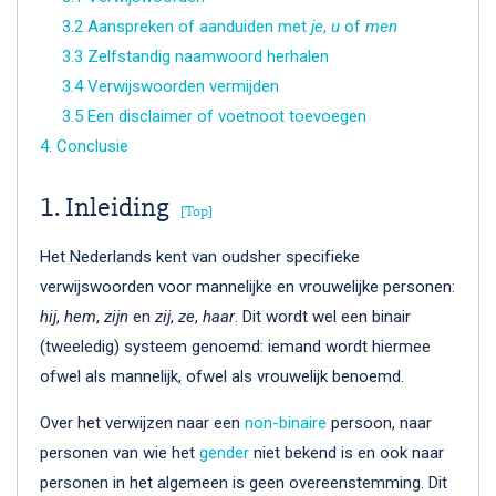
3.2 Aanspreken of aanduiden met
je
,
u
of
men
3.3 Zelfstandig naamwoord herhalen
3.4 Verwijswoorden vermijden
3.5 Een disclaimer of voetnoot toevoegen
4. Conclusie
1. Inleiding
[Top]
Het Nederlands kent van oudsher specifieke
verwijswoorden voor mannelijke en vrouwelijke personen:
hij
,
hem
,
zijn
en
zij
,
ze
,
haar
. Dit wordt wel een binair
(tweeledig) systeem genoemd: iemand wordt hiermee
ofwel als mannelijk, ofwel als vrouwelijk benoemd.
Over het verwijzen naar een
non-binaire
persoon, naar
personen van wie het
gender
niet bekend is en ook naar
personen in het algemeen is geen overeenstemming. Dit