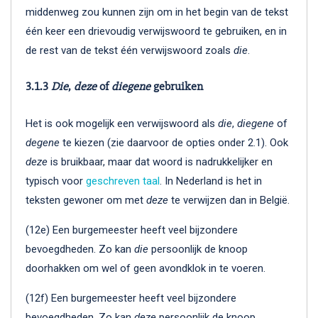
middenweg zou kunnen zijn om in het begin van de tekst
één keer een drievoudig verwijswoord te gebruiken, en in
de rest van de tekst één verwijswoord zoals
die
.
3.1.3
Die
,
deze
of
diegene
gebruiken
Het is ook mogelijk een verwijswoord als
die
,
diegene
of
degene
te kiezen (zie daarvoor de opties onder 2.1). Ook
deze
is bruikbaar, maar dat woord is nadrukkelijker en
typisch voor
geschreven taal
. In Nederland is het in
teksten gewoner om met
deze
te verwijzen dan in België.
(12e) Een burgemeester heeft veel bijzondere
bevoegdheden. Zo kan
die
persoonlijk de knoop
doorhakken om wel of geen avondklok in te voeren.
(12f) Een burgemeester heeft veel bijzondere
bevoegdheden. Zo kan
deze
persoonlijk de knoop