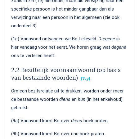
zoals in zin (1e) hieronder, maar als verwijzing naar een
specifieke persoon is het minder gangbaar dan als
verwijzing naar een persoon in het algemeen (zie ook
onderdeel 3).
(1e) Vanavond ontvangen we Bo Lelieveld.
Diegene
is
hier vandaag voor het eerst. We horen graag wat
degene
ons te vertellen heeft.
2.2 Bezittelijk voornaamwoord (op basis
van bestaande woorden)
Top
Om een bezitsrelatie uit te drukken, worden onder meer
de bestaande woorden
diens
en
hun
(in het enkelvoud)
gebruikt.
(9a) Vanavond komt Bo over
diens
boek praten.
(9b) Vanavond komt Bo over
hun
boek praten.