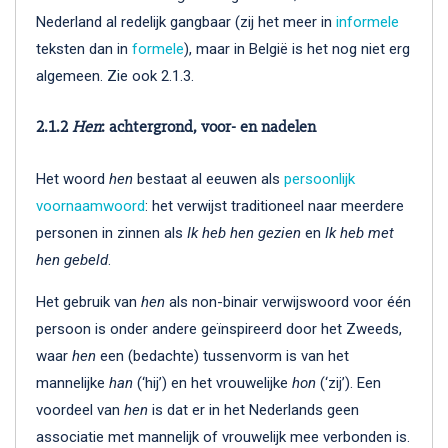
Nederland al redelijk gangbaar (zij het meer in
informele
teksten dan in
formele
), maar in België is het nog niet erg
algemeen. Zie ook 2.1.3.
2.1.2
Hen
: achtergrond, voor- en nadelen
Het woord
hen
bestaat al eeuwen als
persoonlijk
voornaamwoord
: het verwijst traditioneel naar meerdere
personen in zinnen als
Ik heb hen gezien
en
Ik heb met
hen gebeld
.
Het gebruik van
hen
als non-binair verwijswoord voor één
persoon is onder andere geïnspireerd door het Zweeds,
waar
hen
een (bedachte) tussenvorm is van het
mannelijke
han
(‘hij’) en het vrouwelijke
hon
(‘zij’). Een
voordeel van
hen
is dat er in het Nederlands geen
associatie met mannelijk of vrouwelijk mee verbonden is.