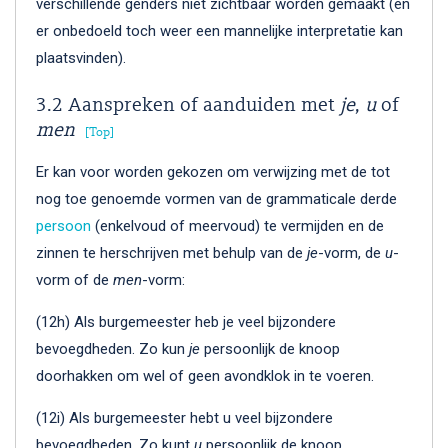
verschillende genders niet zichtbaar worden gemaakt (en
er onbedoeld toch weer een mannelijke interpretatie kan
plaatsvinden).
3.2 Aanspreken of aanduiden met
je
,
u
of
men
Top
Er kan voor worden gekozen om verwijzing met de tot
nog toe genoemde vormen van de grammaticale derde
persoon
(enkelvoud of meervoud) te vermijden en de
zinnen te herschrijven met behulp van de
je
-vorm, de
u
-
vorm of de
men
-vorm:
(12h) Als burgemeester heb je veel bijzondere
bevoegdheden. Zo kun
je
persoonlijk de knoop
doorhakken om wel of geen avondklok in te voeren.
(12i) Als burgemeester hebt u veel bijzondere
bevoegdheden. Zo kunt
u
persoonlijk de knoop