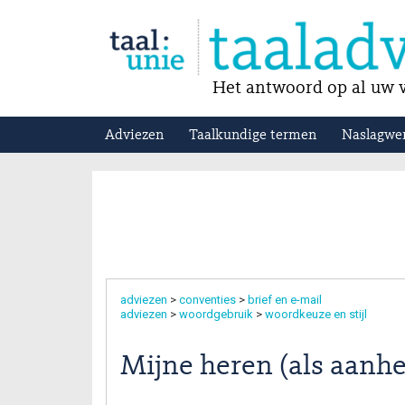
Het antwoord op al uw v
Adviezen
Taalkundige termen
Naslagwe
adviezen
>
conventies
>
brief en e-mail
adviezen
>
woordgebruik
>
woordkeuze en stijl
Mijne heren (als aanhe