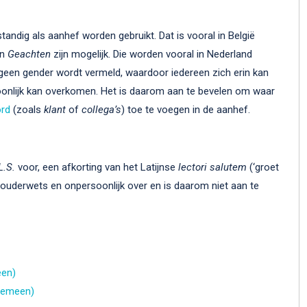
standig als aanhef worden gebruikt. Dat is vooral in België
n
Geachten
zijn mogelijk. Die worden vooral in Nederland
r geen gender wordt vermeld, waardoor iedereen zich erin kan
oonlijk kan overkomen. Het is daarom aan te bevelen om waar
ord
(zoals
klant
of
collega’s
) toe te voegen in de aanhef.
L.S.
voor, een afkorting van het Latijnse
lectori salutem
(‘groet
 ouderwets en onpersoonlijk over en is daarom niet aan te
een)
lgemeen)