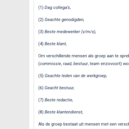
(1)
Dag collega’s,
(2)
Geachte genodigden,
(3)
Beste medewerker (v/m/x),
(4)
Beste klant,
Om verschillende mensen als groep aan te spre
(
commissie
,
raad
,
bestuur
,
team
enzovoort) wor
(5)
Geachte leden van de werkgroep,
(6)
Geacht bestuur,
(7)
Beste redactie,
(8)
Beste klantendienst,
Als de groep bestaat uit mensen met een versch