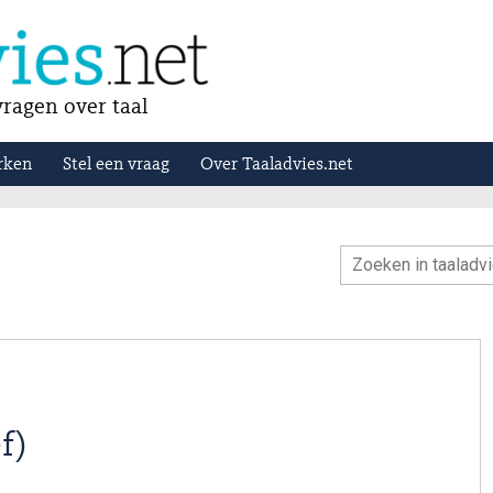
ragen over taal
rken
Stel een vraag
Over Taaladvies.net
f)