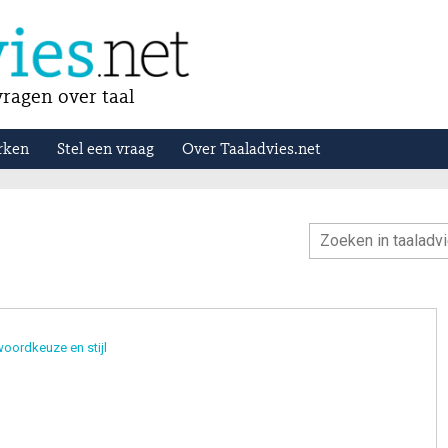
ragen over taal
rken
Stel een vraag
Over Taaladvies.net
oordkeuze en stijl