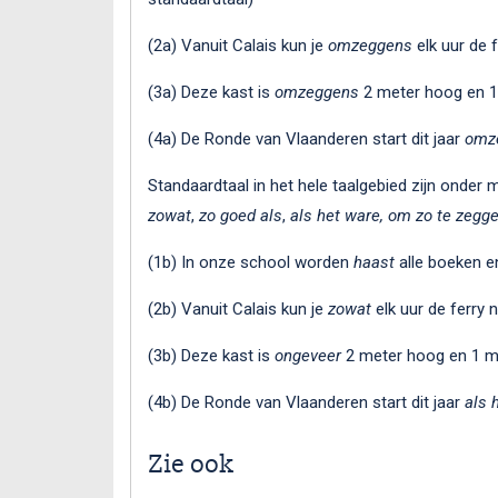
(2a) Vanuit Calais kun je
omzeggens
elk uur de 
(3a) Deze kast is
omzeggens
2 meter hoog en 1 
(4a) De Ronde van Vlaanderen start dit jaar
omz
Standaardtaal in het hele taalgebied zijn onder
zowat
,
zo goed als
,
als het ware, om zo te zegg
(1b) In onze school worden
haast
alle boeken e
(2b) Vanuit Calais kun je
zowat
elk uur de ferry
(3b) Deze kast is
ongeveer
2 meter hoog en 1 m
(4b) De Ronde van Vlaanderen start dit jaar
als 
Zie ook