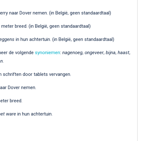
ferry naar Dover nemen. (in België, geen standaardtaal)
meter breed. (in België, geen standaardtaal)
eggens
in hun achtertuin. (in België, geen standaardtaal)
 meer de volgende
synoniemen
:
nagenoeg
,
ongeveer
,
bijna
,
haast
,
en
.
n schriften door tablets vervangen.
 naar Dover nemen.
eter breed.
het ware
in hun achtertuin.