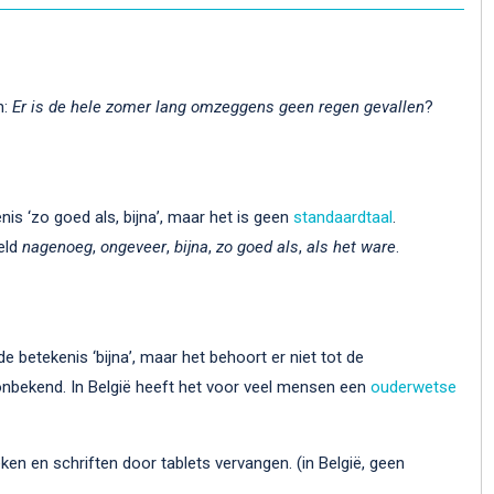
n:
Er is de hele zomer lang omzeggens geen regen gevallen
?
nis ‘zo goed als, bijna’, maar het is geen
standaardtaal
.
eeld
nagenoeg
,
ongeveer
,
bijna
,
zo goed als
,
als het ware
.
de betekenis ‘bijna’, maar het behoort er niet tot de
l onbekend. In België heeft het voor veel mensen een
ouderwetse
ken en schriften door tablets vervangen. (in België, geen