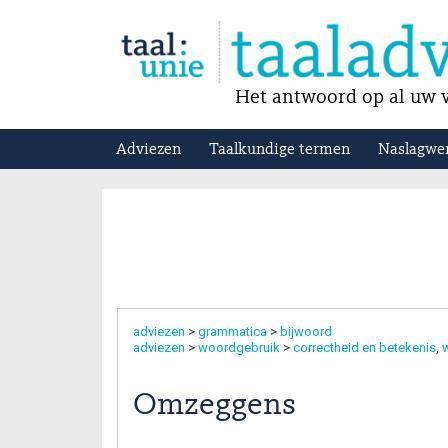
Het antwoord op al uw v
Adviezen
Taalkundige termen
Naslagwe
adviezen
>
grammatica
>
bijwoord
adviezen
>
woordgebruik
>
correctheid en betekenis
w
Omzeggens