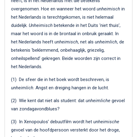
heeft, is in het Nederlands met die betekenis
overgenomen. Hoe en wanneer het woord
unheimisch
in
het Nederlands is terechtgekomen, is niet helemaal
duidelijk.
Unheimisch
betekende in het Duits ‘niet thuis’,
maar het woord is in de brontaal in onbruik geraakt. In
het Nederlands heeft
unheimisch
, net als
unheimlich
, de
betekenis ‘beklemmend, onbehaaglijk, griezelig,
onheilspellend’ gekregen. Beide woorden zijn correct in
het Nederlands.
(1) De sfeer die in het boek wordt beschreven, is
unheimlich
. Angst en dreiging hangen in de lucht.
(2) Wie kent dat niet als student: dat
unheimliche
gevoel
van zondagavondblues?
(3) In Xenopoulos’ debuutfilm wordt het
unheimische
gevoel van de hoofdpersoon versterkt door het droge,