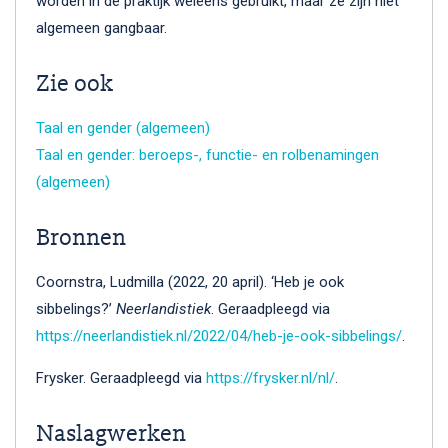
worden in de praktijk weleens gebruikt, maar ze zijn niet
algemeen gangbaar.
Zie ook
Taal en gender (algemeen)
Taal en gender: beroeps-, functie- en rolbenamingen
(algemeen)
Bronnen
Coornstra, Ludmilla (2022, 20 april). ‘Heb je ook
sibbelings?’
Neerlandistiek
. Geraadpleegd via
https://neerlandistiek.nl/2022/04/heb-je-ook-sibbelings/
.
Frysker. Geraadpleegd via
https://frysker.nl/nl/
.
Naslagwerken