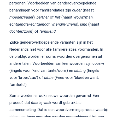
personen. Voorbeelden van genderoverkoepelende
benamingen voor familierelaties zijn
ouder
(naast
moeder/vader
),
partner
of
lief
(naast
vrouw
/
man
,
echtgenote/echtgenoot
,
vriendin/vriend
),
kind
(naast
dochter/zoon
) of
familielid
.
Zulke genderoverkoepelende varianten zijn in het
Nederlands niet voor alle familierelaties voorhanden. In
de praktijk worden er soms woorden overgenomen uit
andere talen. Voorbeelden van leenwoorden zijn
cousin
(Engels voor ‘kind van tante/oom’) en
sibling
(Engels
voor ‘broer/zus’) of
sibbe
(Fries voor ‘bloedverwant,
familielid’).
Soms worden er ook nieuwe woorden gevormd. Een
procedé dat daarbij vaak wordt gebruikt, is
samensmelting. Dat is een woordvormingsproces waarbij
delen van twee woorden worden gecombineerd tot een