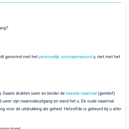
lang
?
ordt gevormd met het
persoonlijk voornaamwoord
u
, niet met het
g
. Daarin drukten
uwer
en
beider
de
tweede naamval
(genitief)
rd
uwer
zijn naamvalsuitgang en werd het
u
. De oude naamval
gang voor de uitdrukking als geheel. Hetzelfde is gebeurd bij
u aller
ssing komt.