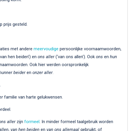
 prijs gesteld.
naties met andere
meervoudige
persoonlijke voornaamwoorden,
‘van hen beiden’) en
ons aller
(‘van ons allen’). Ook
ons
en
hun
oornaamwoorden. Ook hier werden oorspronkelijk
hunner beider
en
onzer aller
.
.
er
familie van harte gelukwensen.
rdeel.
ons aller
zijn
formeel
. In minder formeel taalgebruik worden
allen
,
van hen beiden
en
van ons allemaal
gebruikt, of