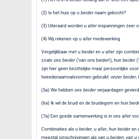
(2) Is het huis op
u beider
naam gekocht?
(3) Uiteraard worden
u aller
inspanningen zeer op
(4) Wij rekenen op
u aller
medewerking.
Vergelijkbaar met
u beider
en
u aller
zijn combi
zoals
ons beider
(‘van ons beiden’),
hun beider
(
zijn hier geen bezittelijke maar persoonlijke v
tweedenaamvalsvormen gebruikt:
onzer beider
,
(5a) We hebben
ons beider
verjaardagen gevierd
(6a) Ik wil de bruid en de bruidegom en
hun beid
(7a) Een goede samenwerking is in
ons aller
voo
Combinaties als
u beider
,
u aller
,
hun beider
en
meestal omschrijvingen als
van u beiden
,
van u 