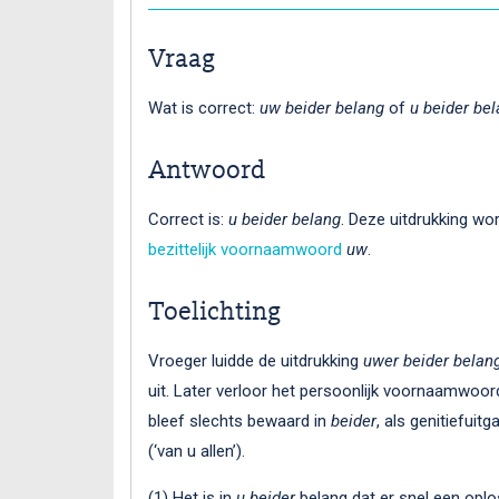
Vraag
Wat is correct:
uw beider belang
of
u beider be
Antwoord
Correct is:
u beider belang
. Deze uitdrukking w
bezittelijk voornaamwoord
uw
.
Toelichting
Vroeger luidde de uitdrukking
uwer beider belan
uit. Later verloor het persoonlijk voornaamwoo
bleef slechts bewaard in
beider
, als genitiefuit
(‘van u allen’).
(1) Het is in
u beider
belang dat er snel een oplo