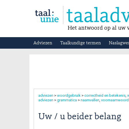
Het antwoord op al uw v
Adviezen
Taalkundige termen
Naslagwe
adviezen
>
woordgebruik
>
correctheid en betekenis
w
adviezen
>
grammatica
>
naamvallen
voornaamwoord
Uw / u beider belang