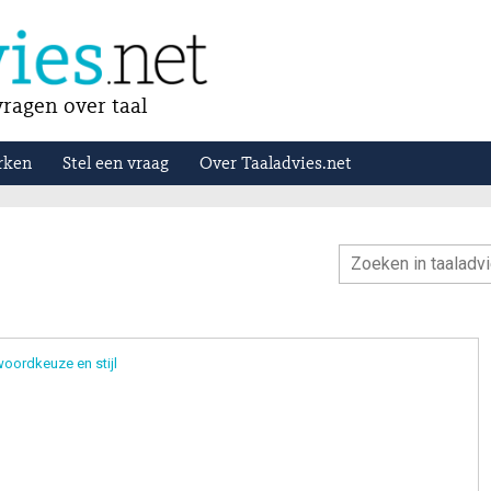
ragen over taal
rken
Stel een vraag
Over Taaladvies.net
oordkeuze en stijl