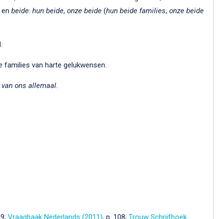
d en
beide
:
hun beide
,
onze beide
(
hun beide families
,
onze beide
.
e
families van harte gelukwensen.
l
van ons allemaal
.
29;
Vraagbaak Nederlands (2011)
, p. 108;
Trouw Schrijfboek