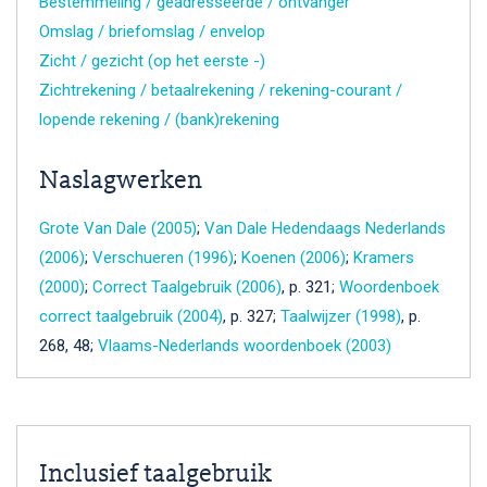
Bestemmeling / geadresseerde / ontvanger
Omslag / briefomslag / envelop
Zicht / gezicht (op het eerste -)
Zichtrekening / betaalrekening / rekening-courant /
lopende rekening / (bank)rekening
Naslagwerken
Grote Van Dale (2005)
;
Van Dale Hedendaags Nederlands
(2006)
;
Verschueren (1996)
;
Koenen (2006)
;
Kramers
(2000)
;
Correct Taalgebruik (2006)
, p. 321;
Woordenboek
correct taalgebruik (2004)
, p. 327;
Taalwijzer (1998)
, p.
268, 48;
Vlaams-Nederlands woordenboek (2003)
Inclusief taalgebruik