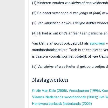
(1) Kinderen zouden
van kleins af aan
voldoend
(2) De dader vertoonde al
van jongs af (aan)
afwi
(3)
Van kindsbeen af
wou Evelyne dokter worden
(4) Hij had al
van kinds af (aan)
een panische ang
Van kleins af
wordt ook gebruikt als
synoniem
v
standaardtaalsprekers. Toch is er een niet te ve
is daarom vooralsnog niet duidelijk of
van kleins
(5)
Van kleins af
was Pieter al gek op proefjes do
Naslagwerken
Grote Van Dale (2005)
;
Verschueren (1996)
;
Koe
Vlaams-Nederlands woordenboek (2003)
;
Het W
Handwoordenboek Nederlands (2009)