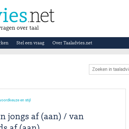
ragen over taal
rken
Stel een vraag
Over Taaladvies.net
oordkeuze en stijl
an jongs af (aan) / van
ds af (aan)