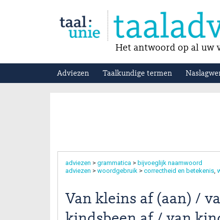
Het antwoord op al uw v
Adviezen
Taalkundige termen
Naslagwe
adviezen
>
grammatica
>
bijvoeglijk naamwoord
adviezen
>
woordgebruik
>
correctheid en betekenis
w
Van kleins af (aan) / v
kindsbeen af / van kin