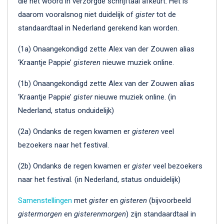
die het woord in verzorgde schrijftaal afkeurt. Het is
daarom vooralsnog niet duidelijk of
gister
tot de
standaardtaal in Nederland gerekend kan worden.
(1a) Onaangekondigd zette Alex van der Zouwen alias
‘Kraantje Pappie’
gisteren
nieuwe muziek online.
(1b) Onaangekondigd zette Alex van der Zouwen alias
‘Kraantje Pappie’
gister
nieuwe muziek online. (in
Nederland, status onduidelijk)
(2a) Ondanks de regen kwamen er
gisteren
veel
bezoekers naar het festival.
(2b) Ondanks de regen kwamen er
gister
veel bezoekers
naar het festival. (in Nederland, status onduidelijk)
Samenstellingen
met
gister
en
gisteren
(bijvoorbeeld
gistermorgen
en
gisterenmorgen
) zijn standaardtaal in