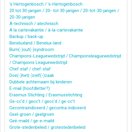
’s Hertogenbosch / ’s-Hertogenbosch
20 tot 30-jarigen / 20- tot 30-jarigen / 20-tot-30-jarigen /
20-30-jarigen
A-technisch / atechnisch
A la cartevakantie / à-la-cartevakantie
Backup / back-up
Beneluxland / Benelux-land
Burn(-)out(-)syndroom
Champions-Leaguewedstrijd / Championsleaguewedstrijd
/ Champions Leaguewedstrijd
Chef staf / chef-staf
Doe(-)het(-)zelf(-)zaak
Dubbele achternaam bij kinderen
E-mail (hoofdletter?)
Erasmus Stichting / Erasmusstichting
Ge-cc’d / gecc’t / gecc’d / ge-cc’t
Gecontraïndiceerd / gecontra-indiceerd
Geel-groen / geelgroen
Geë-maild / ge-e-maild
Grote-stedenbeleid / grotestedenbeleid