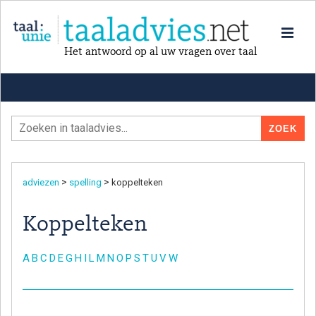
Het antwoord op al uw vragen over taal
>
>
adviezen
spelling
koppelteken
Koppelteken
A
B
C
D
E
G
H
I
L
M
N
O
P
S
T
U
V
W