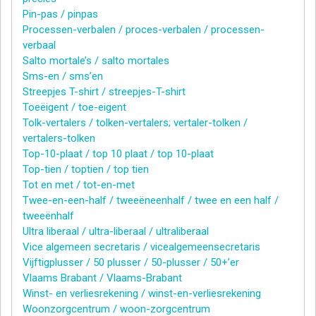
Pin-pas / pinpas
Processen-verbalen / proces-verbalen / processen-
verbaal
Salto mortale’s / salto mortales
Sms-en / sms’en
Streepjes T-shirt / streepjes-T-shirt
Toeëigent / toe-eigent
Tolk-vertalers / tolken-vertalers; vertaler-tolken /
vertalers-tolken
Top-10-plaat / top 10 plaat / top 10-plaat
Top-tien / toptien / top tien
Tot en met / tot-en-met
Twee-en-een-half / tweeëneenhalf / twee en een half /
tweeënhalf
Ultra liberaal / ultra-liberaal / ultraliberaal
Vice algemeen secretaris / vicealgemeensecretaris
Vijftigplusser / 50 plusser / 50-plusser / 50+’er
Vlaams Brabant / Vlaams-Brabant
Winst- en verliesrekening / winst-en-verliesrekening
Woonzorgcentrum / woon-zorgcentrum