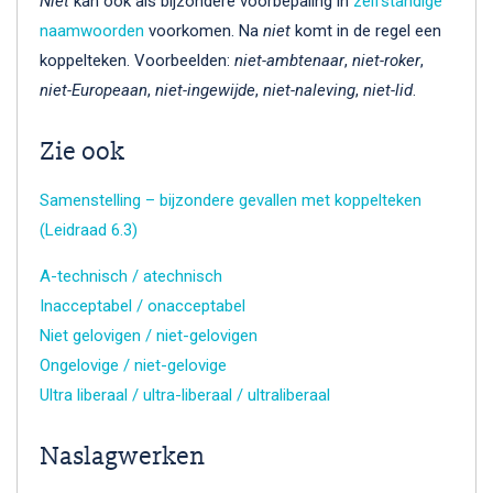
Niet
kan ook als bijzondere voorbepaling in
zelfstandige
naamwoorden
voorkomen. Na
niet
komt in de regel een
koppelteken. Voorbeelden:
niet-ambtenaar
,
niet-roker
,
niet-Europeaan
,
niet-ingewijde
,
niet-naleving
,
niet-lid
.
Zie ook
Samenstelling – bijzondere gevallen met koppelteken
(Leidraad 6.3)
A-technisch / atechnisch
Inacceptabel / onacceptabel
Niet gelovigen / niet-gelovigen
Ongelovige / niet-gelovige
Ultra liberaal / ultra-liberaal / ultraliberaal
Naslagwerken