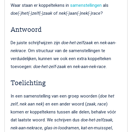
Waar staan er koppeltekens in
samenstellingen
als
doe(-)het(-)zelf(-)zaak
of
nek(-)aan(-)nek(-)race
?
Antwoord
De juiste schrijfwijzen zijn
doe-het-zelfzaak
en
nek-aan-
nekrace
. Om structuur van de samenstellingen te
verduidelijken, kunnen we ook een extra koppelteken
toevoegen:
doe-het-zelf-zaak
en
nek-aan-nek-race
.
Toelichting
In een samenstelling van een groep woorden (
doe het
zelf
,
nek aan nek
) en een ander woord (
zaak
,
race
)
komen er koppeltekens tussen alle delen, behalve vóór
dat laatste woord. We schrijven dus
doe-het-zelfzaak
,
nek-aan-nekrace
,
glas-in-loodramen
,
kat-en-muisspel
,