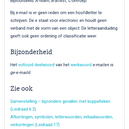
Bijvoorbeeld:
A-team
,
B-attest
,
C-omroep
.
Bij
e-mail
is er geen reden om een hoofdletter te
schrijven. De
e
staat voor
electronic
en houdt geen
verband met de vorm van een object. De letteraanduiding
geeft ook geen ordening of classificatie weer.
Bijzonderheid
Het
voltooid deelwoord
van het
werkwoord
e-mailen
is
ge-e-maild
.
Zie ook
Samenstelling – bijzondere gevallen met koppelteken
(Leidraad 6.3)
Afkortingen, symbolen, letterwoorden, initiaalwoorden,
verkortingen (Leidraad 17)