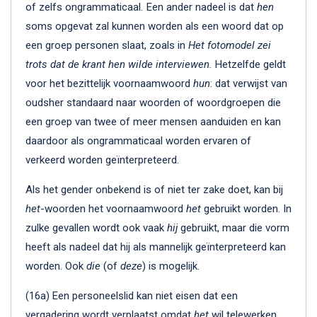
of zelfs ongrammaticaal
.
Een ander nadeel is dat
hen
soms opgevat zal kunnen worden als een woord dat op
een groep personen slaat, zoals in
Het fotomodel zei
trots dat de krant hen wilde interviewen.
Hetzelfde geldt
voor het bezittelijk voornaamwoord
hun
: dat verwijst van
oudsher standaard naar woorden of woordgroepen die
een groep van twee of meer mensen aanduiden en kan
daardoor als ongrammaticaal worden ervaren of
verkeerd worden geïnterpreteerd.
Als het gender onbekend is of niet ter zake doet, kan bij
het
-woorden het voornaamwoord
het
gebruikt worden. In
zulke gevallen wordt ook vaak
hij
gebruikt, maar die vorm
heeft als nadeel dat hij als mannelijk geïnterpreteerd kan
worden. Ook
die
(of
deze
) is mogelijk.
(16a) Een personeelslid kan niet eisen dat een
vergadering wordt verplaatst omdat
het
wil telewerken.