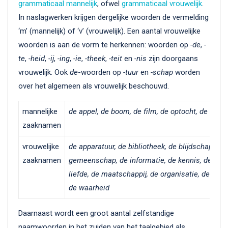
grammaticaal mannelijk
, ofwel
grammaticaal vrouwelijk
.
In naslagwerken krijgen dergelijke woorden de vermelding
‘m’ (mannelijk) of ‘v’ (vrouwelijk). Een aantal vrouwelijke
woorden is aan de vorm te herkennen: woorden op
-de
,
-
te
,
-heid
,
-ij
,
-ing
,
-ie
,
-theek
,
-teit
en
-nis
zijn doorgaans
vrouwelijk. Ook
de
-woorden op
-tuur
en
-schap
worden
over het algemeen als vrouwelijk beschouwd.
mannelijke
de appel, de boom, de film, de optocht, de stoel, 
zaaknamen
vrouwelijke
de apparatuur, de bibliotheek, de blijdschap, de 
zaaknamen
gemeenschap, de informatie, de kennis, de kwali
liefde, de maatschappij, de organisatie, de rege
de waarheid
Daarnaast wordt een groot aantal zelfstandige
naamwoorden in het zuiden van het taalgebied als