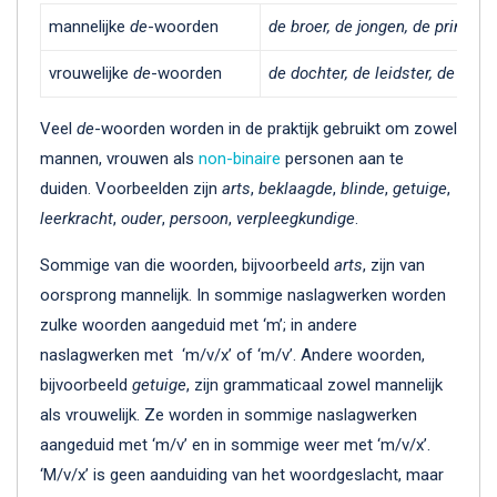
mannelijke
de
-woorden
de broer, de jongen, de prins, d
vrouwelijke
de
-woorden
de dochter, de leidster, de prin
Veel
de
-woorden worden in de praktijk gebruikt om zowel
mannen, vrouwen als
non-binaire
personen aan te
duiden. Voorbeelden zijn
arts
,
beklaagde
,
blinde
,
getuige
,
leerkracht
,
ouder
,
persoon
,
verpleegkundige
.
Sommige van die woorden, bijvoorbeeld
arts
, zijn van
oorsprong mannelijk. In sommige naslagwerken worden
zulke woorden aangeduid met ‘m’; in andere
naslagwerken met ‘m/v/x’ of ‘m/v’. Andere woorden,
bijvoorbeeld
getuige
, zijn grammaticaal zowel mannelijk
als vrouwelijk. Ze worden in sommige naslagwerken
aangeduid met ‘m/v’ en in sommige weer met ‘m/v/x’.
‘M/v/x’ is geen aanduiding van het woordgeslacht, maar