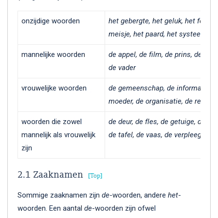
onzijdige woorden
het gebergte, het geluk, het femini
meisje, het paard, het systeem, het
mannelijke woorden
de appel, de film, de prins, de stoel
de vader
vrouwelijke woorden
de gemeenschap, de informatie, de
moeder, de organisatie, de regerin
woorden die zowel
de deur, de fles, de getuige, de soe
mannelijk als vrouwelijk
de tafel, de vaas, de verpleegkund
zijn
2.1 Zaaknamen
Top
Sommige zaaknamen zijn
de
-woorden, andere
het
-
woorden. Een aantal
de
-woorden zijn ofwel