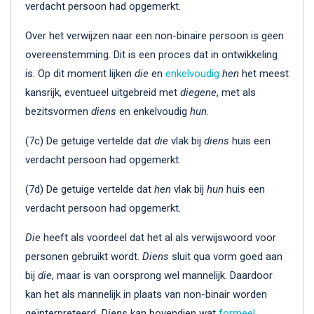
verdacht persoon had opgemerkt.
Over het verwijzen naar een non-binaire persoon is geen
overeenstemming. Dit is een proces dat in ontwikkeling
is. Op dit moment lijken
die
en
enkelvoudig
hen
het meest
kansrijk, eventueel uitgebreid met
diegene
, met als
bezitsvormen
diens
en enkelvoudig
hun
.
(7c) De getuige vertelde dat
die
vlak bij
diens
huis een
verdacht persoon had opgemerkt.
(7d) De getuige vertelde dat
hen
vlak bij
hun
huis een
verdacht persoon had opgemerkt.
Die
heeft als voordeel dat het al als verwijswoord voor
personen gebruikt wordt.
Diens
sluit qua vorm goed aan
bij
die
, maar is van oorsprong wel mannelijk. Daardoor
kan het als mannelijk in plaats van non-binair worden
geïnterpreteerd.
Diens
kan bovendien wat
formeel