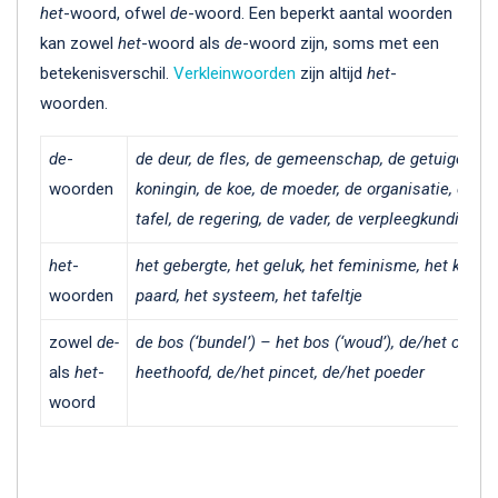
het
-woord, ofwel
de
-woord. Een beperkt aantal woorden
kan zowel
het
-woord als
de
-woord zijn, soms met een
betekenisverschil.
Verkleinwoorden
zijn altijd
het
-
woorden.
de
-
de deur, de fles, de gemeenschap, de getuige, de 
woorden
koningin, de koe, de moeder, de organisatie, de pri
tafel, de regering, de vader, de verpleegkundige, 
het
-
het gebergte, het geluk, het feminisme, het kind, 
woorden
paard, het systeem, het tafeltje
zowel
de-
de bos (‘bundel’) – het bos (‘woud’), de/het comm
als
het
-
heethoofd, de/het pincet, de/het poeder
woord