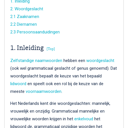
1. Inleiding
2. Woordgeslacht
2.1 Zaaknamen
2.2 Diernamen
2.3 Persoonsaanduidingen
1. Inleiding
[Top]
Zelfstandige naamwoorden
hebben een
woordgeslacht
(ook wel grammaticaal geslacht of genus genoemd). Dat
woordgeslacht bepaalt de keuze van het bepaald
lidwoord
en speelt ook een rol bij de keuze van de
meeste
voornaamwoorden
.
Het Nederlands kent drie woordgeslachten: mannelijk,
vrouwelijk en onzijdig. Grammaticaal mannelijke en
vrouwelijke woorden krijgen in het
enkelvoud
het
lidwoord
de
, grammaticaal onzijdige woorden het