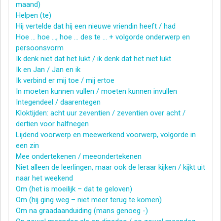
maand)
Helpen (te)
Hij vertelde dat hij een nieuwe vriendin heeft / had
Hoe … hoe …, hoe … des te … + volgorde onderwerp en
persoonsvorm
Ik denk niet dat het lukt / ik denk dat het niet lukt
Ik en Jan / Jan en ik
Ik verbind er mij toe / mij ertoe
In moeten kunnen vullen / moeten kunnen invullen
Integendeel / daarentegen
Kloktijden: acht uur zeventien / zeventien over acht /
dertien voor halfnegen
Lijdend voorwerp en meewerkend voorwerp, volgorde in
een zin
Mee ondertekenen / meeondertekenen
Niet alleen de leerlingen, maar ook de leraar kijken / kijkt uit
naar het weekend
Om (het is moeilijk – dat te geloven)
Om (hij ging weg – niet meer terug te komen)
Om na graadaanduiding (mans genoeg -)