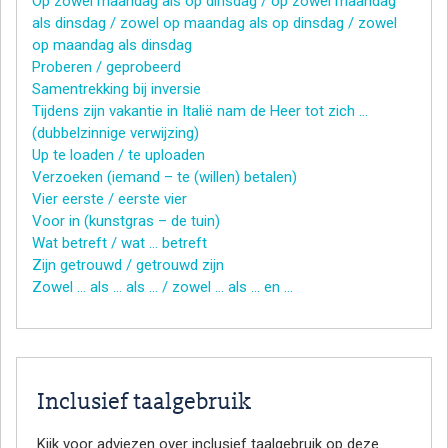
Op zowel maandag als op dinsdag / op zowel maandag
als dinsdag / zowel op maandag als op dinsdag / zowel
op maandag als dinsdag
Proberen / geprobeerd
Samentrekking bij inversie
Tijdens zijn vakantie in Italië nam de Heer tot zich …
(dubbelzinnige verwijzing)
Up te loaden / te uploaden
Verzoeken (iemand – te (willen) betalen)
Vier eerste / eerste vier
Voor in (kunstgras – de tuin)
Wat betreft / wat … betreft
Zijn getrouwd / getrouwd zijn
Zowel … als … als … / zowel … als … en …
Inclusief taalgebruik
Kijk voor adviezen over inclusief taalgebruik op deze