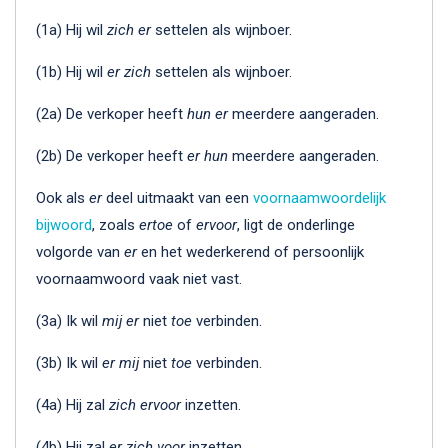
(1a) Hij wil
zich er
settelen als wijnboer.
(1b) Hij wil
er zich
settelen als wijnboer.
(2a) De verkoper heeft
hun er
meerdere aangeraden.
(2b) De verkoper heeft
er hun
meerdere aangeraden.
Ook als
er
deel uitmaakt van een
voornaamwoordelijk
bijwoord
, zoals
ertoe
of
ervoor
, ligt de onderlinge
volgorde van
er
en het wederkerend of persoonlijk
voornaamwoord vaak niet vast.
(3a) Ik wil
mij
er
niet
toe
verbinden.
(3b) Ik wil
er
mij
niet
toe
verbinden.
(4a) Hij zal
zich ervoor
inzetten.
(4b) Hij zal
er zich voor
inzetten.