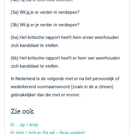
(5a) Wil jij
je er
verder
in
verdiepen?
(5b) Wil jij
er je
verder
in
verdiepen?
(6a) Het kritische rapport heeft
hem ervan
weerhouden
zich kandidaat te stellen.
(6b) Het kritische rapport heeft
er hem
van
weerhouden
zich kandidaat te stellen.
In Nederland is de volgorde met
er
na het persoonlijk of
wederkerend voornaamwoord (zoals in de
a
-zinnen)
gebruikelijker dan die met
er
ervoor.
Zie ook
Er … op / erop
Er zich / zich er (hij wil – thuis voelen)