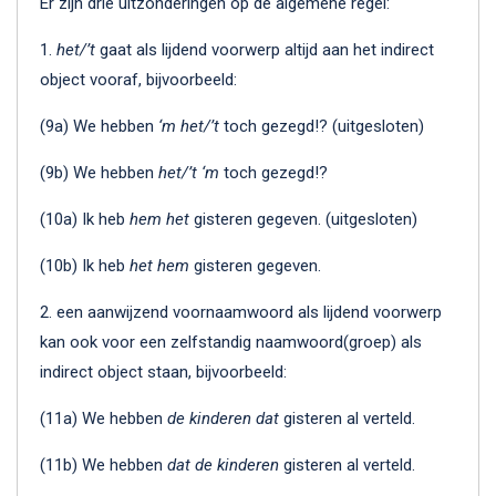
Er zijn drie uitzonderingen op de algemene regel:
1.
het/’t
gaat als lijdend voorwerp altijd aan het indirect
object vooraf, bijvoorbeeld:
(9a) We hebben
‘m het/’t
toch gezegd!? (uitgesloten)
(9b) We hebben
het/’t ‘m
toch gezegd!?
(10a) Ik heb
hem het
gisteren gegeven. (uitgesloten)
(10b) Ik heb
het hem
gisteren gegeven.
2. een aanwijzend voornaamwoord als lijdend voorwerp
kan ook voor een zelfstandig naamwoord(groep) als
indirect object staan, bijvoorbeeld:
(11a) We hebben
de kinderen dat
gisteren al verteld.
(11b) We hebben
dat de kinderen
gisteren al verteld.