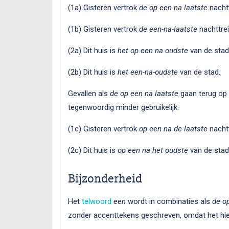
(1a) Gisteren vertrok
de
op een na laatste
nachtt
(1b) Gisteren vertrok
de
een-na-laatste
nachttrei
(2a) Dit huis is
het
op een na oudste
van de stad
(2b) Dit huis is
het
een-na-oudste
van de stad.
Gevallen als
de op een na laatste
gaan terug op 
tegenwoordig minder gebruikelijk.
(1c) Gisteren vertrok
op een na de laatste
nachtt
(2c) Dit huis is
op een na het oudste
van de stad
Bijzonderheid
Het
telwoord
een
wordt in combinaties als
de o
zonder accenttekens geschreven, omdat het hier