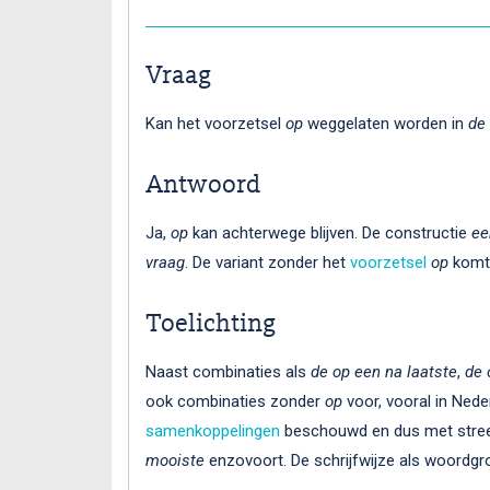
Vraag
Kan het voorzetsel
op
weggelaten worden in
de
Antwoord
Ja,
op
kan achterwege blijven. De constructie
ee
vraag
. De variant zonder het
voorzetsel
op
komt 
Toelichting
Naast combinaties als
de op een na laatste
,
de 
ook combinaties zonder
op
voor, vooral in Ned
samenkoppelingen
beschouwd en dus met stree
mooiste
enzovoort. De schrijfwijze als woordgr