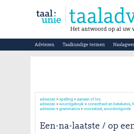
Het antwoord op al uw v
Adviezen
Taalkundige termen
Naslagwe
adviezen
>
spelling
>
aaneen of los
adviezen
>
woordgebruik
>
correctheid en betekenis
h
adviezen
>
grammatica
>
voorzetsel
woordvolgorde
Een-na-laatste / op een