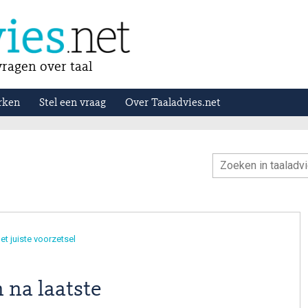
ragen over taal
rken
Stel een vraag
Over Taaladvies.net
et juiste voorzetsel
 na laatste