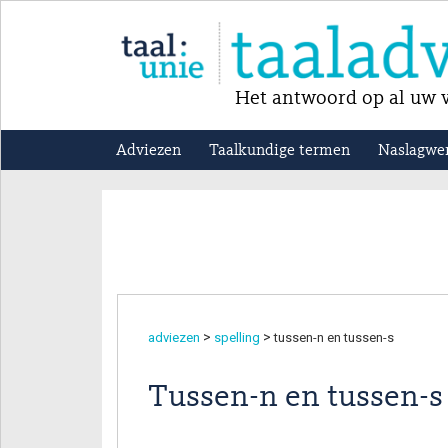
Het antwoord op al uw v
Adviezen
Taalkundige termen
Naslagwe
>
>
adviezen
spelling
tussen-n en tussen-s
Tussen-n en tussen-s