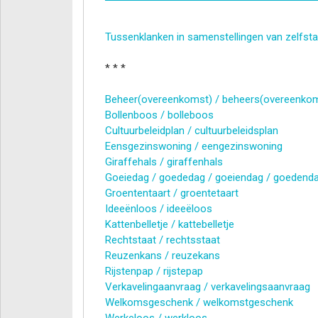
Tussenklanken in samenstellingen van zelfs
* * *
Beheer(overeenkomst) / beheers(overeenko
Bollenboos / bolleboos
Cultuurbeleidplan / cultuurbeleidsplan
Eensgezinswoning / eengezinswoning
Giraffehals / giraffenhals
Goeiedag / goededag / goeiendag / goedend
Groententaart / groentetaart
Ideeënloos / ideeëloos
Kattenbelletje / kattebelletje
Rechtstaat / rechtsstaat
Reuzenkans / reuzekans
Rijstenpap / rijstepap
Verkavelingaanvraag / verkavelingsaanvraag
Welkomsgeschenk / welkomstgeschenk
Werkeloos / werkloos