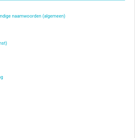
tandige naamwoorden (algemeen)
mst)
ag