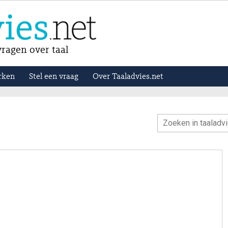
ragen over taal
rken
Stel een vraag
Over Taaladvies.net