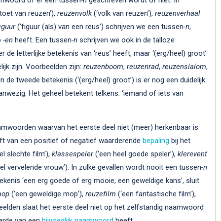
toet van reuzen’),
reuzenvolk
(‘volk van reuzen’),
reuzenverhaal
iguur
(‘figuur (als) van een reus’) schrijven we een tussen
-n
,
p
-en
heeft. Een tussen
-n
schrijven we ook in de talloze
 de letterlijke betekenis van ‘reus’ heeft, maar ‘(erg/heel) groot’
jk zijn. Voorbeelden zijn:
reuzenboom
,
reuzenrad
,
reuzenslalom
,
in de tweede betekenis (‘(erg/heel) groot’) is er nog een duidelijk
nwezig. Het geheel betekent telkens: ‘iemand of iets van
mwoorden waarvan het eerste deel niet (meer) herkenbaar is
ft van een positief of negatief waarderende
bepaling
bij het
l slechte film’),
klassespeler
(‘een heel goede speler’),
klerevent
el vervelende vrouw’). In zulke gevallen wordt nooit een tussen
-n
kenis ‘een erg goede of erg mooie, een geweldige kans’, sluit
mop
(‘een geweldige mop’),
reuzefilm
(‘een fantastische film’),
beelden slaat het eerste deel niet op het zelfstandig naamwoord
aarde van een
bijvoeglijk naamwoord
heeft.