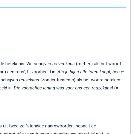
n de betekenis. We schrijven
reuzenkans
(met
-n-
) als het woord
an) een reus’, bijvoorbeeld in:
Als je bijna alle loten koopt, heb je
 schrijven
reuzekans
(zonder tussen
-n
) als het woord betekent
eeld in:
Die voordelige lening was voor ons een reuzekans
! (=
 uit twee zelfstandige naamwoorden, bepaalt de
amwoord of er een tussen
-n
geschreven wordt of niet. In