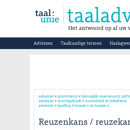
Het antwoord op al uw v
Adviezen
Taalkundige termen
Naslagwe
adviezen
>
grammatica
>
bijvoeglijk naamwoord
zelf
adviezen
>
woordgebruik
>
correctheid en betekenis
adviezen
>
spelling
>
tussen-n en tussen-s
Reuzenkans / reuzeka