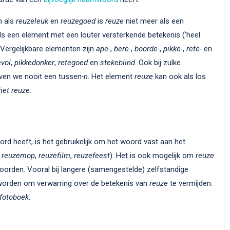
n als
reuzeleuk
en
reuzegoed
is
reuze
niet meer als een
 een element met een louter versterkende betekenis (‘heel
 Vergelijkbare elementen zijn
ape-
,
bere-
,
boorde-
,
pikke-
,
rete-
en
vol
,
pikkedonker
,
retegoed
en
stekeblind
. Ook bij zulke
ven we nooit een tussen
-n
. Het element
reuze
kan ook als los
het reuze
.
rd heeft, is het gebruikelijk om het woord vast aan het
,
reuzemop
,
reuzefilm
,
reuzefeest
). Het is ook mogelijk om
reuze
woorden. Vooral bij langere (samengestelde) zelfstandige
worden om verwarring over de betekenis van
reuze
te vermijden.
 fotoboek
.