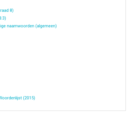
raad 8)
8.3)
ndige naamwoorden (algemeen)
Woordenlijst (2015)