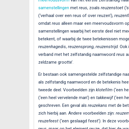
samenstellingen
met
reus
, zoals
reuzenstoet
(‘s
(‘verhaal over een reus of over reuzen’),
reuzenf
omdat
reus
alleen maar een meervoudsvorm o
samenstellingen waarbij het eerste deel niet meer
betekent, of waarbij de twee betekenissen mogeli
reuzenhagedis
,
reuzensprong
,
reuzenstrijd
. Ook 
verband met het zelfstandig naamwoord
reus
aa
zeldzame grootte’.
Er bestaan ook samengestelde zelfstandige naa
als zelfstandig naamwoord en de betekenis hee
tweede deel. Voorbeelden zijn
klotefilm
(‘een hee
(‘een heel vervelende man’) en
takkewijf
(‘een he
geschreven. Een geval als
reuzekans
met de bete
zich hierbij aan. Andere voorbeelden zijn:
reuze
reuzefeest
(‘een geslaagd feest’). In deze voor
reus
, maar op het element
reuze
, dat hier de w