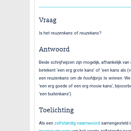
Vraag
Is het
reuzenkans
of
reuzekans
?
Antwoord
Beide schrijfwijzen zijn mogelijk, afhankelijk va
betekent ‘een erg grote kans’ of ‘een kans als (v
een reuzenkans om de hoofdprijs te winnen
. We
‘een erg goede of een erg mooie kans’, bijvoorb
‘een buitenkans’).
Toelichting
Als een
zelfstandig naamwoord
samengesteld is
meervoudsvorm
van het eerste zelfstandig na