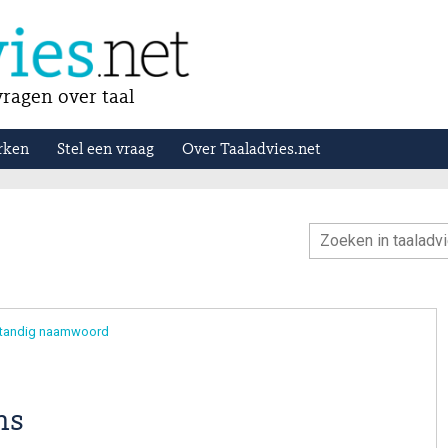
ragen over taal
rken
Stel een vraag
Over Taaladvies.net
standig naamwoord
ns