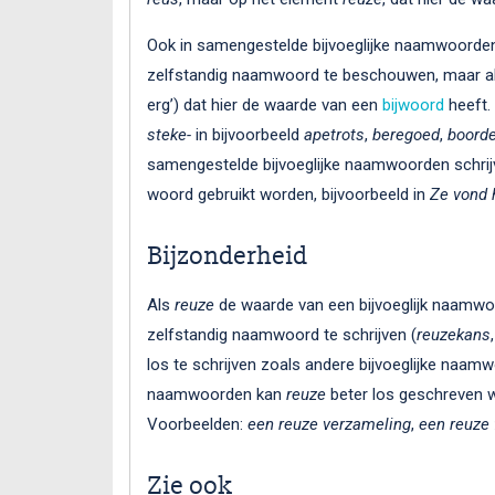
Ook in samengestelde bijvoeglijke naamwoorde
zelfstandig naamwoord te beschouwen, maar als
erg’) dat hier de waarde van een
bijwoord
heeft.
steke-
in bijvoorbeeld
apetrots
,
beregoed
,
boorde
samengestelde bijvoeglijke naamwoorden schrij
woord gebruikt worden, bijvoorbeeld in
Ze vond 
Bijzonderheid
Als
reuze
de waarde van een bijvoeglijk naamwoo
zelfstandig naamwoord te schrijven (
reuzekans
los te schrijven zoals andere bijvoeglijke naam
naamwoorden kan
reuze
beter los geschreven 
Voorbeelden:
een reuze verzameling
,
een reuze
Zie ook