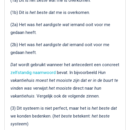
(1a) Dit is
het beste wat
me is overkomen.
(1b) Dit is
het beste
dat
me is overkomen.
(2a) Het was
het aardigste wat
iemand ooit voor me
gedaan heeft.
(2b) Het was
het aardigste dat
iemand ooit voor me
gedaan heeft.
Dat
wordt gebruikt wanneer het antecedent een concreet
zelfstandig naamwoord
bevat. In bijvoorbeeld
Hun
vakantiehuis moest het mooiste zijn dat er in de buurt te
vinden was
verwijst
het mooiste
direct naar
hun
vakantiehuis
. Vergelijk ook de volgende zinnen.
(3) Dit systeem is niet perfect, maar het is
het beste dat
we konden bedenken. (
het beste
betekent:
het beste
systeem
)