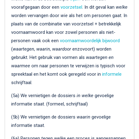
voorafgegaan door een
voorzetsel
. In dit geval kan
welke
worden vervangen door
wie
als het om personen gaat. In
plaats van de combinatie van voorzetsel + betrekkelijk
voornaamwoord kan voor zowel personen als niet-
personen vaak ook een
voornaamwoordelijk bijwoord
(
waartegen
,
waarin
,
waardoor
enzovoort) worden
gebruikt. Het gebruik van vormen als
waartegen en
waarmee
om naar personen te verwijzen is typisch voor
spreektaal en het komt ook geregeld voor in
informele
schrijftaal.
(5a) We vernietigen de dossiers
in welke
gevoelige
informatie staat. (formeel, schrijftaal)
(5b) We vernietigen de dossiers
waarin
gevoelige
informatie staat.
(6a) Personen
tegen welke
een proces is aangespannen,