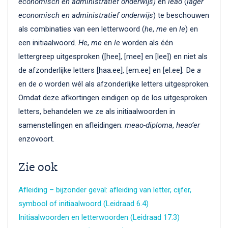
eco­no­misch en ad­mi­nis­tra­tief on­der­wijs)
en
leao
(
la­ger
eco­no­misch en ad­mi­nis­tra­tief on­der­wijs
) te beschouwen
als combinaties van een letterwoord (
he
,
me
en
le
) en
een initiaalwoord.
He
,
me
en
le
worden als één
lettergreep uitgesproken ([hee], [mee] en [lee]) en niet als
de afzonderlijke letters [haa.ee], [em.ee] en [el.ee]
.
De
a
en de
o
worden wél als afzonderlijke letters uitgesproken.
Omdat deze afkortingen eindigen op de los uitgesproken
letters, behandelen we ze als initiaalwoorden in
samenstellingen en afleidingen:
meao-diploma
,
heao’er
enzovoort.
Zie ook
Afleiding – bijzonder geval: afleiding van letter, cijfer,
symbool of initiaalwoord (Leidraad 6.4)
Initiaalwoorden en letterwoorden (Leidraad 17.3)