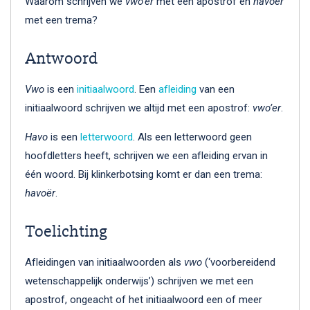
Waarom schrijven we
vwo’er
met een apostrof en
havoër
met een trema?
Antwoord
Vwo
is een
initiaalwoord
. Een
afleiding
van een
initiaalwoord schrijven we altijd met een apostrof:
vwo’er
.
Havo
is een
letterwoord
. Als een letterwoord geen
hoofdletters heeft, schrijven we een afleiding ervan in
één woord. Bij klinkerbotsing komt er dan een trema:
havoër
.
Toelichting
Afleidingen van initiaalwoorden als
vwo
(‘voorbereidend
wetenschappelijk onderwijs’) schrijven we met een
apostrof, ongeacht of het initiaalwoord een of meer