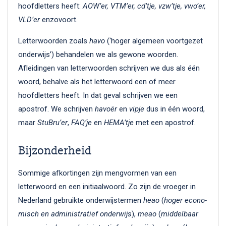
hoofdletters heeft:
AOW’er, VTM’er, cd’tje, vzw’tje, vwo’er,
VLD’er
enzovoort.
Letterwoorden zoals
havo
(‘hoger algemeen voortgezet
onderwijs’) behandelen we als gewone woorden.
Afleidingen van letterwoorden schrijven we dus als één
woord, behalve als het letterwoord een of meer
hoofdletters heeft. In dat geval schrijven we een
apostrof. We schrijven
havoër
en
vipje
dus in één woord,
maar
StuBru’er
,
FAQ’je
en
HEMA’tje
met een apostrof.
Bijzonderheid
Sommige afkortingen zijn mengvormen van een
letterwoord en een initiaalwoord. Zo zijn de vroeger in
Nederland gebruikte onderwijstermen
heao
(
ho­ger eco­no­
misch en ad­mi­nis­tra­tief on­der­wijs
),
meao
(
mid­del­baar