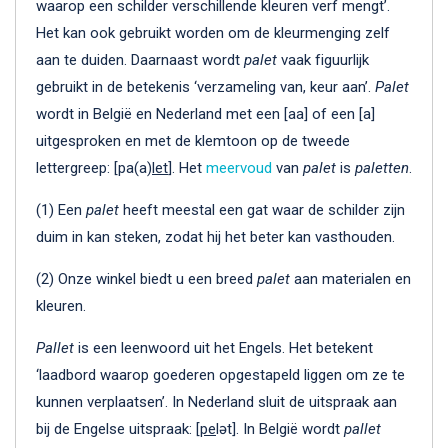
waarop een schilder verschillende kleuren verf mengt’.
Het kan ook gebruikt worden om de kleurmenging zelf
aan te duiden. Daarnaast wordt
palet
vaak figuurlijk
gebruikt in de betekenis ‘verzameling van, keur aan’.
Palet
wordt in België en Nederland met een [aa] of een [a]
uitgesproken en met de klemtoon op de tweede
lettergreep: [pa(a)
let
]. Het
meervoud
van
palet
is
paletten
.
(1) Een
palet
heeft meestal een gat waar de schilder zijn
duim in kan steken, zodat hij het beter kan vasthouden.
(2) Onze winkel biedt u een breed
palet
aan materialen en
kleuren.
Pallet
is een leenwoord uit het Engels. Het betekent
‘laadbord waarop goederen opgestapeld liggen om ze te
kunnen verplaatsen’. In Nederland sluit de uitspraak aan
bij de Engelse uitspraak: [
pe
lət]. In België wordt
pallet