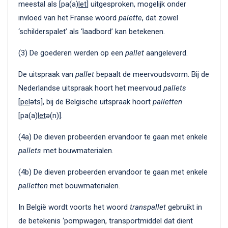
meestal als [pa(a)
let
] uitgesproken, mogelijk onder
invloed van het Franse woord
palette
, dat zowel
‘schilderspalet’ als ‘laadbord’ kan betekenen.
(3) De goederen werden op een
pallet
aangeleverd.
De uitspraak van
pallet
bepaalt de meervoudsvorm. Bij de
Nederlandse uitspraak hoort het meervoud
pallets
[
pel
əts], bij de Belgische uitspraak hoort
palletten
[pa(a)
let
ə(n)].
(4a) De dieven probeerden ervandoor te gaan met enkele
pallets
met bouwmaterialen.
(4b) De dieven probeerden ervandoor te gaan met enkele
palletten
met bouwmaterialen.
In België wordt voorts het woord
transpallet
gebruikt in
de betekenis ‘pompwagen, transportmiddel dat dient