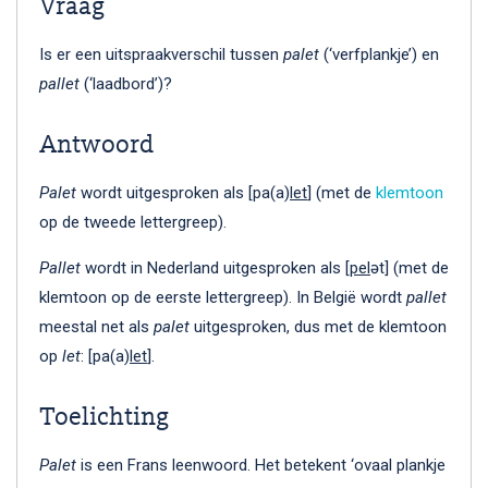
Vraag
Is er een uitspraakverschil tussen
palet
(‘verfplankje’) en
pallet
(‘laadbord’)?
Antwoord
Palet
wordt uitgesproken als [pa(a)
let
] (met de
klemtoon
op de tweede lettergreep).
Pallet
wordt in Nederland uitgesproken als [
pel
ət] (met de
klemtoon op de eerste lettergreep). In België wordt
pallet
meestal net als
palet
uitgesproken, dus met de klemtoon
op
let
: [pa(a)
let
].
Toelichting
Palet
is een Frans leenwoord. Het betekent ‘ovaal plankje