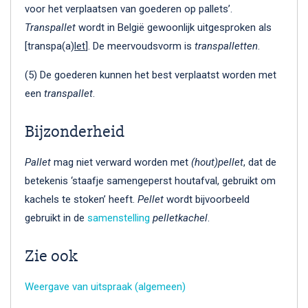
voor het verplaatsen van goederen op pallets’.
Transpallet
wordt in België gewoonlijk uitgesproken als
[transpa(a)
let
]. De meervoudsvorm is
transpalletten
.
(5) De goederen kunnen het best verplaatst worden met
een
transpallet
.
Bijzonderheid
Pallet
mag niet verward worden met
(hout)pellet
, dat de
betekenis ‘staaf­je sa­men­ge­perst hout­af­val, ge­bruikt om
ka­chels te sto­ken’ heeft.
Pellet
wordt bijvoorbeeld
gebruikt in de
samenstelling
pelletkachel
.
Zie ook
Weergave van uitspraak (algemeen)