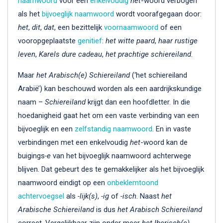
naamwoord
voor een
enkelvoudig
het
-woord verbogen
als het
bijvoeglijk naamwoord
wordt voorafgegaan door:
het
,
dit
,
dat
, een bezittelijk
voornaamwoord
of een
vooropgeplaatste
genitief
:
het witte paard
,
haar rustige
leven
,
Karels dure cadeau
,
het prachtige schiereiland
.
Maar
het Arabisch(e) Schiereiland
(‘het schiereiland
Arabië’) kan beschouwd worden als een aardrijkskundige
naam –
Schiereiland
krijgt dan een hoofdletter. In die
hoedanigheid gaat het om een vaste verbinding van een
bijvoeglijk en een
zelfstandig naamwoord
. En in vaste
verbindingen met een enkelvoudig
het
-woord kan de
buigings
-e
van het bijvoeglijk naamwoord achterwege
blijven. Dat gebeurt des te gemakkelijker als het bijvoeglijk
naamwoord eindigt op een
onbeklemtoond
achtervoegsel
als
-lijk(s)
,
-ig
of
-isch
. Naast
het
Arabische Schiereiland
is dus
het Arabisch Schiereiland
correct. Vergelijkbaar zijn onder meer
het Iberisch(e)