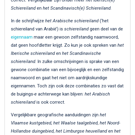
Schiereiland
en
het Scandinavisch(e) Schiereiland
.
In de schrijfwijze
het Arabische schiereiland
(‘het
schiereiland van Arabië’) is
schiereiland
geen deel van de
eigennaam
maar een gewoon zelfstandig naamwoord,
dat geen hoofdletter krijgt. Zo kun je ook spreken van
het
Iberische schiereiland
en
het Scandinavische
schiereiland
. In zulke omschrijvingen is sprake van een
gewone combinatie van een bijvoeglijk en een zelfstandig
naamwoord en gaat het niet om aardrijkskundige
eigennamen. Toch zijn ook deze combinaties zo vast dat
de buigings
-e
achterwege kan blijven:
het Arabisch
schiereiland
is ook correct.
Vergelijkbare geografische aanduidingen zijn
het
Vlaamse kustgebied
,
het Waalse taalgebied
,
het Noord-
Hollandse duingebied
,
het Limburgse heuvelland
en
het