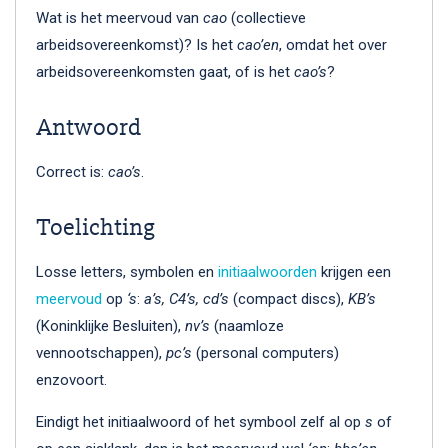
Wat is het meervoud van
cao
(collectieve
arbeidsovereenkomst)? Is het
cao’en
, omdat het over
arbeidsovereenkomsten gaat, of is het
cao’s
?
Antwoord
Correct is:
cao’s
.
Toelichting
Losse letters, symbolen en
initiaalwoorden
krijgen een
meervoud
op
‘s
:
a’s, C4’s, cd’s
(compact discs),
KB’s
(Koninklijke Besluiten),
nv’s
(naamloze
vennootschappen),
pc’s
(personal computers)
enzovoort.
Eindigt het initiaalwoord of het symbool zelf al op
s
of