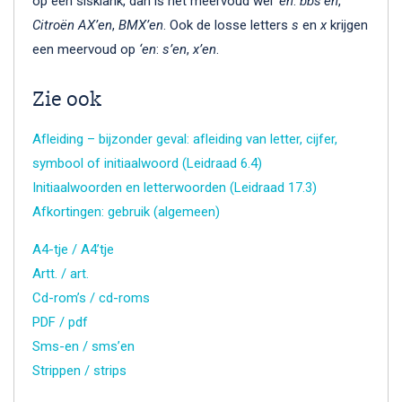
op een sisklank, dan is het meervoud wel
‘en
:
bbs’en
,
Citroën AX’en
,
BMX’en
. Ook de losse letters
s
en
x
krijgen
een meervoud op
‘en
:
s’en
,
x’en
.
Zie ook
Afleiding – bijzonder geval: afleiding van letter, cijfer,
symbool of initiaalwoord (Leidraad 6.4)
Initiaalwoorden en letterwoorden (Leidraad 17.3)
Afkortingen: gebruik (algemeen)
A4-tje / A4’tje
Artt. / art.
Cd-rom’s / cd-roms
PDF / pdf
Sms-en / sms’en
Strippen / strips