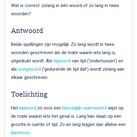
Wat is correct:
zolang
in één woord of
zo lang
in twee
woorden?
Antwoord
Beide spellingen zijn mogelijk.
Zo lang
wordt in twee
woorden geschreven als de mate waarin iets lang is,
uitgedrukt wordt. Als
bijwoord
van tijd (‘ondertussen’) en
als
voegwoord
(‘gedurende de tijd dat’) wordt
zolang
aan
elkaar geschreven.
Toelichting
Het
bijwoord
zo
voor een
bijvoeglijk naamwoord
wijst op
de mate waarin iets het geval is.
Lang
kan slaan op een
grootte in ruimte of tijd.
Zo
en
lang
krijgen dan allebei een
klemtoon
.