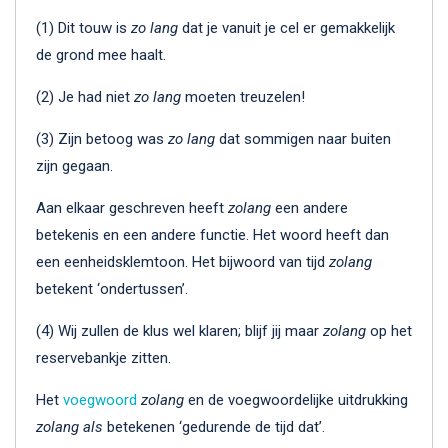
(1) Dit touw is
zo lang
dat je vanuit je cel er gemakkelijk
de grond mee haalt.
(2) Je had niet
zo lang
moeten treuzelen!
(3) Zijn betoog was
zo lang
dat sommigen naar buiten
zijn gegaan.
Aan elkaar geschreven heeft
zolang
een andere
betekenis en een andere functie. Het woord heeft dan
een eenheidsklemtoon. Het bijwoord van tijd
zolang
betekent ‘ondertussen’.
(4) Wij zullen de klus wel klaren; blijf jij maar
zolang
op het
reservebankje zitten.
Het
voegwoord
zolang
en de voegwoordelijke uitdrukking
zolang als
betekenen ‘gedurende de tijd dat’.