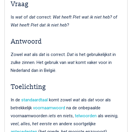
Vraag
Is
wat
of
dat
correct:
Wat heeft Piet wat ik niet heb?
of
Wat heeft Piet dat ik niet heb
?
Antwoord
Zowel
wat
als
dat
is correct.
Dat
is het gebruikelijkst in
zulke zinnen. Het gebruik van
wat
komt vaker voor in
Nederland dan in België.
Toelichting
In de
standaardtaal
komt zowel
wat
als
dat
voor als
betrekkelijk
voornaamwoord
na de onbepaalde
voornaamwoorden
iets
en
niets
,
telwoorden
als
weinig
,
veel
,
alles
,
het eerste
en andere soortgelijke
antecedenten
(
het goede
,
het mooiste
enzovoort).