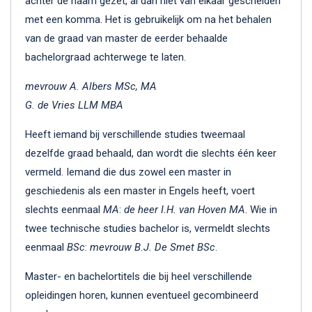
achter de naam gezet, al dan niet van elkaar gescheiden
met een komma. Het is gebruikelijk om na het behalen
van de graad van master de eerder behaalde
bachelorgraad achterwege te laten.
mevrouw A. Albers MSc, MA
G. de Vries LLM MBA
Heeft iemand bij verschillende studies tweemaal
dezelfde graad behaald, dan wordt die slechts één keer
vermeld. Iemand die dus zowel een master in
geschiedenis als een master in Engels heeft, voert
slechts eenmaal
MA
:
de heer I.H. van Hoven MA
. Wie in
twee technische studies bachelor is, vermeldt slechts
eenmaal
BSc
:
mevrouw B.J. De Smet BSc
.
Master- en bachelortitels die bij heel verschillende
opleidingen horen, kunnen eventueel gecombineerd