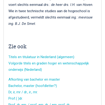
voert slechts eenmaal
drs.
:
de heer drs. I.H. van Hoven
.
Wie in twee technische studies aan de hogeschool is
afgestudeerd, vermeldt slechts eenmaal
ing.
:
mevrouw
ing. B.J. De Smet
.
Zie ook
Titels en titulatuur in Nederland (algemeen)
Volgorde titels en graden hoger en wetenschappelijk
onderwijs (Nederland)
Afkorting van bachelor en master
Bachelor, master (hoofdletter?)
Dr, ir, mr / dr., ir., mr.
Prof.( )dr.
Prof. dr. em. / prof. em. dr. / em. prof. dr.