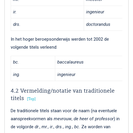
ir.
ingenieur
drs.
doctorandus
In het hoger beroepsonderwijs werden tot 2002 de
volgende titels verleend:
bc.
baccalaureus
ing.
ingenieur
4.2 Vermelding/notatie van traditionele
titels
Top
De traditionele titels staan voor de naam (na eventuele
aanspreekvormen als
mevrouw
,
de heer
of
professor
) in
de volgorde
dr.
,
mr.
,
ir.
,
drs.
,
ing.
,
bc.
Ze worden van