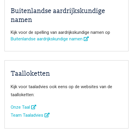
Buitenlandse aardrijkskundige
namen
Kijk voor de spelling van aardrijkskundige namen op
Buitenlandse aardrijkskundige namen
Taalloketten
Kijk voor taaladvies ook eens op de websites van de
taalloketten:
Onze Taal
Team Taaladvies