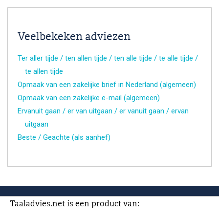
Veelbekeken adviezen
Ter aller tijde / ten allen tijde / ten alle tijde / te alle tijde /
te allen tijde
Opmaak van een zakelijke brief in Nederland (algemeen)
Opmaak van een zakelijke e-mail (algemeen)
Ervanuit gaan / er van uitgaan / er vanuit gaan / ervan
uitgaan
Beste / Geachte (als aanhef)
Taaladvies.net is een product van: