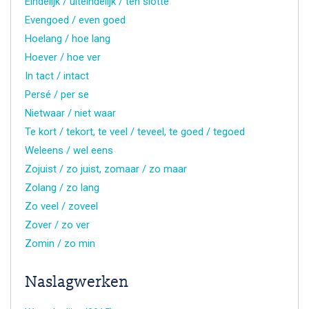
Eindelijk / uiteindelijk / ten slotte
Evengoed / even goed
Hoelang / hoe lang
Hoever / hoe ver
In tact / intact
Persé / per se
Nietwaar / niet waar
Te kort / tekort, te veel / teveel, te goed / tegoed
Weleens / wel eens
Zojuist / zo juist, zomaar / zo maar
Zolang / zo lang
Zo veel / zoveel
Zover / zo ver
Zomin / zo min
Naslagwerken