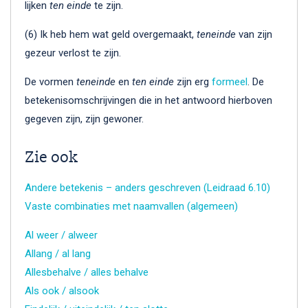
lijken
ten einde
te zijn.
(6) Ik heb hem wat geld overgemaakt,
teneinde
van zijn
gezeur verlost te zijn.
De vormen
teneinde
en
ten einde
zijn erg
formeel
. De
betekenisomschrijvingen die in het antwoord hierboven
gegeven zijn, zijn gewoner.
Zie ook
Andere betekenis – anders geschreven (Leidraad 6.10)
Vaste combinaties met naamvallen (algemeen)
Al weer / alweer
Allang / al lang
Allesbehalve / alles behalve
Als ook / alsook