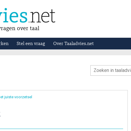
ragen over taal
rken
Stel een vraag
Over Taaladvies.net
et juiste voorzetsel
k