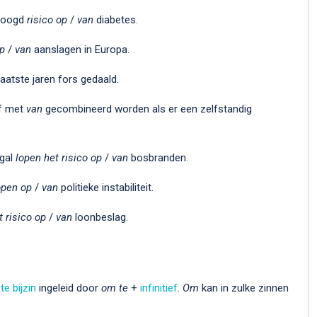
rhoogd
risico op
/
van
diabetes.
p
/
van
aanslagen in Europa.
aatste jaren fors gedaald.
f met
van
gecombineerd worden als er een zelfstandig
ugal
lopen het risico op
/
van
bosbranden.
lopen op
/
van
politieke instabiliteit.
t risico op
/
van
loonbeslag.
e bijzin
ingeleid door
om te
+
infinitief
.
Om
kan in zulke zinnen