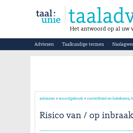
Het antwoord op al uw v
Adviezen
Taalkundige termen
Naslagwe
adviezen
>
woordgebruik
>
correctheid en betekenis
h
Risico van / op inbraa