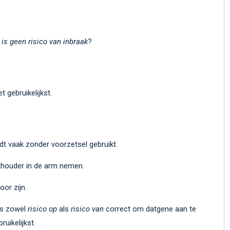
 is geen risico van inbraak
?
t gebruikelijkst.
rdt vaak zonder voorzetsel gebruikt.
khouder in de arm nemen.
or zijn.
s zowel
risico op
als
risico van
correct om datgene aan te
ruikelijkst.