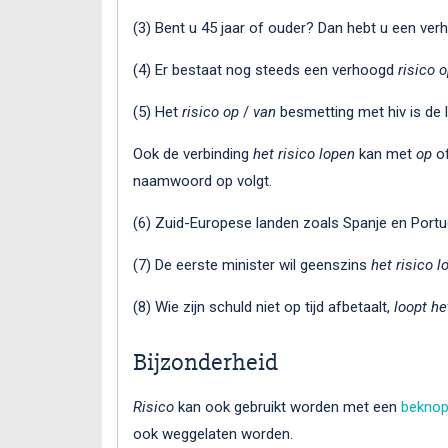
(3) Bent u 45 jaar of ouder? Dan hebt u een ve
(4) Er bestaat nog steeds een verhoogd
risico
o
(5) Het
risico
op
/
van
besmetting met hiv is de l
Ook de verbinding
het risico lopen
kan met
op
o
naamwoord op volgt.
(6) Zuid-Europese landen zoals Spanje en Port
(7) De eerste minister wil geenszins
het risico 
(8) Wie zijn schuld niet op tijd afbetaalt,
loopt he
Bijzonderheid
Risico
kan ook gebruikt worden met een
beknopt
ook weggelaten worden.