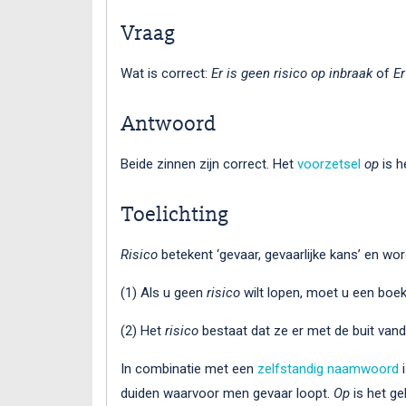
Vraag
Wat is correct:
Er is geen risico op inbraak
of
Er
Antwoord
Beide zinnen zijn correct. Het
voorzetsel
op
is he
Toelichting
Risico
betekent ‘gevaar, gevaarlijke kans’ en wo
(1) Als u geen
risico
wilt lopen, moet u een boe
(2) Het
risico
bestaat dat ze er met de buit vando
In combinatie met een
zelfstandig naamwoord
i
duiden waarvoor men gevaar loopt.
Op
is het geb